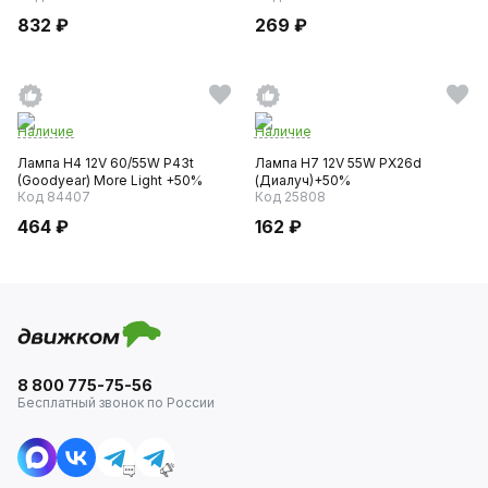
832 ₽
269 ₽
Наличие
Наличие
Лампа H4 12V 60/55W P43t
Лампа H7 12V 55W PX26d
(Goodyear) More Light +50%
(Диалуч)+50%
Код 84407
Код 25808
464 ₽
162 ₽
8 800 775-75-56
Бесплатный звонок по России