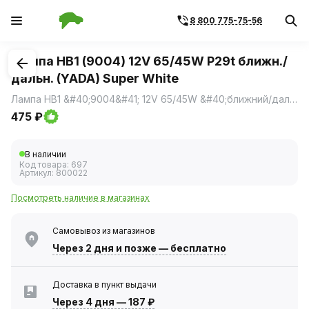
8 800 775-75-56
1
/
1
Лампа HB1 (9004) 12V 65/45W P29t ближн./
дальн. (YADA) Super White
Лампа HB1 &#40;9004&#41; 12V 65/45W &#40;ближний/дальний&#41; &#40;YADA&#41; super white
475 ₽
В наличии
Код товара:
697
Артикул:
800022
Посмотреть наличие в магазинах
Самовывоз из магазинов
Через 2 дня
и позже — бесплатно
Доставка в пункт выдачи
Через 4 дня
—
187 ₽