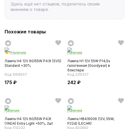
Здесь ещё нет отзывов, поделитесь своим
мнением о товаре.
Похожие товары
5
Наличие
Наличие
Лампа H4 12V 60/55W P43t (SVS)
Лампа H1 12V 55W P14,5s
Standard +30%
галогенная (Goodyear) в
блистере
Код 1059547
Код 339327
175 ₽
242 ₽
Наличие
Наличие
Лампа H4 12V 60/55W P43t
Лампа HB4/9006 (12V, 55W,
(YADA) Extra Light +50%, 2шт
P22d) (LECAR)
Код 1112232
Код 402692