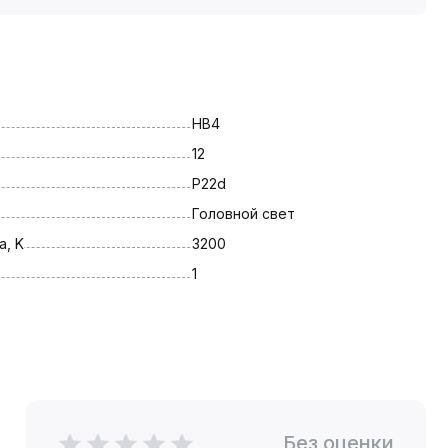
HB4
12
P22d
Головной свет
, K
3200
1
Без оценки