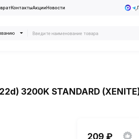
зврат
Контакты
Акции
Новости
званию
P22d) 3200K STANDARD (XENITE
209 ₽