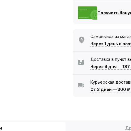
Получить бону
Самовывоз из мага
Через 1 день
и поз
Доставка в пункт 
Через 4 дня
—
187
Курьерская достав
От 2 дней
—
300 ₽
и
Др