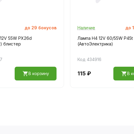
до
29
бонусов
Наличие
до
1
 12V 55W PX26d
Лампа H4 12V 60/55W P45t
) блистер
(АвтоЭлектрика)
57
Код 434916
115 ₽
В корзину
В к