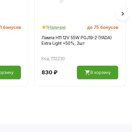
1
бонусов
Наличие
до
75
бонусов
5
Лампа H11 12V 55W PGJ19-2 (YADA)
Extra Light +50%, 2шт
Код 1112230
830 ₽
орзину
В корзину