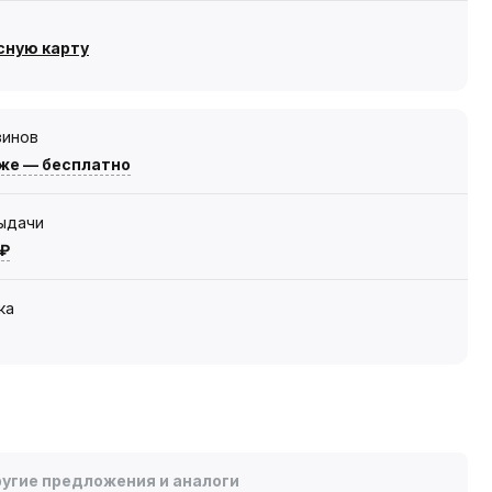
сную карту
зинов
же — бесплатно
выдачи
 ₽
ка
угие предложения и аналоги