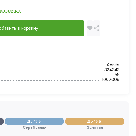
магазинах
обавить в корзину
Xenite
324343
55
1007009
До 15 Б
До 19 Б
Серебряная
Золотая