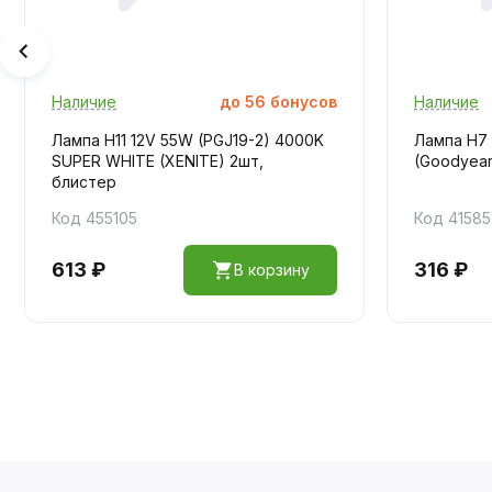
Наличие
до
56
бонусов
Наличие
Лампа H11 12V 55W (PGJ19-2) 4000K
Лампа H7
SUPER WHITE (XENITE) 2шт,
(Goodyear
блистер
Код 455105
Код 4158
613 ₽
316 ₽
В корзину