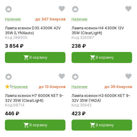
Наличие
до
347
бонусов
Наличие
Лампа ксенон D3S 4300K 42V
Лампа ксенон H4 4300K 12V
35W (LYNXauto)
35W (ClearLigНt)
Код 288900
Код 326087
3 854 ₽
238 ₽
В корзину
В корзину
5
Наличие
до
13
бонусов
Наличие
до
39
бонусов
Лампа ксенон H7 6000K КЕТ 9-
Лампа ксенон H3 6000K КЕТ 9-
32V 35W (ClearLigНt)
32V 35W (YADA)
Код 68714
Код 35942
446 ₽
423 ₽
В корзину
В корзину