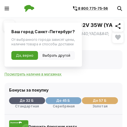
8 800 775-75-56
Похожие
1
/
1
Лампа ксенон D2S 5000K 9-32V 35W (YADA)
Ваш город Санкт-Петербург?
Лампа ксенон D2S 5000K 9-32V 35W &#40;YADA&#41;
От выбранного города зависят цены,
632 ₽
наличие товара и способы доставки
Да, верно
Выбрать другой
В наличии
Код товара:
28844
Артикул:
901907
Посмотреть наличие в магазинах
Бонусы за покупку
До 32 Б
До 45 Б
До 57 Б
Стандартная
Серебряная
Золотая
Получить бонусную карту