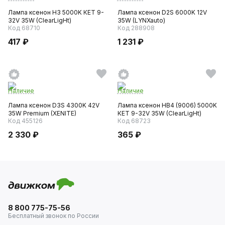
Лампа ксенон H3 5000K КЕТ 9-
Лампа ксенон D2S 6000K 12V
32V 35W (ClearLigНt)
35W (LYNXauto)
Код 68710
Код 288908
417 ₽
1 231 ₽
Наличие
Наличие
Лампа ксенон D3S 4300K 42V
Лампа ксенон HB4 (9006) 5000K
35W Premium (XENITE)
КЕТ 9-32V 35W (ClearLigНt)
Код 455126
Код 68723
2 330 ₽
365 ₽
8 800 775-75-56
Бесплатный звонок по России