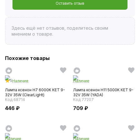
Оставить отзыв
Здесь ещё нет отзывов, поделитесь своим
мнением о товаре.
Похожие товары
5
Наличие
Наличие
Лампа ксенон H7 6000K КЕТ 9-
Лампа ксенон H11 5000K КЕТ 9-
32V 35W (ClearLigНt)
32V 35W (YADA)
Код 68714
Код 77207
446 ₽
709 ₽
Наличие
Наличие