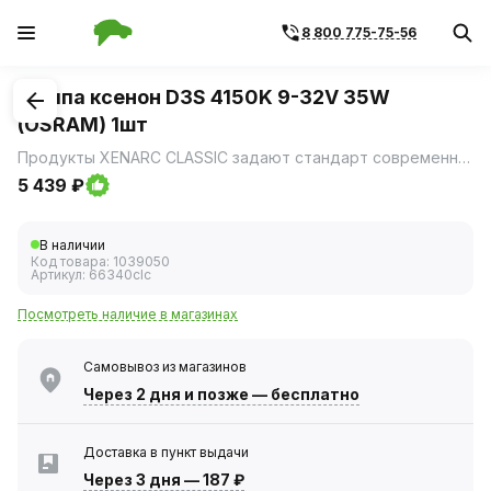
8 800 775-75-56
1
/
3
Лампа ксенон D3S 4150K 9-32V 35W
(OSRAM) 1шт
Продукты XENARC CLASSIC задают стандарт современного ксенонового автомобильного освещения.
5 439 ₽
В наличии
Код товара:
1039050
Артикул:
66340clc
Посмотреть наличие в магазинах
Самовывоз из магазинов
Через 2 дня
и позже — бесплатно
Доставка в пункт выдачи
Через 3 дня
—
187 ₽