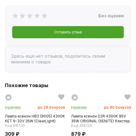
Без оценки
Оставить отзыв
Здесь ещё нет отзывов, поделитесь своим
мнением о товаре.
Похожие товары
Наличие
до
28
бонусов
Наличие
до
80
бонусов
Лампа ксенон HB3 (9005) 4300K
Лампа ксенон D2R 4300К 85V
КЕТ 9-32V 35W (ClearLigНt)
35W ORIGINAL (XENITE) блистер
Код 68720
Код 455120
309 ₽
879 ₽