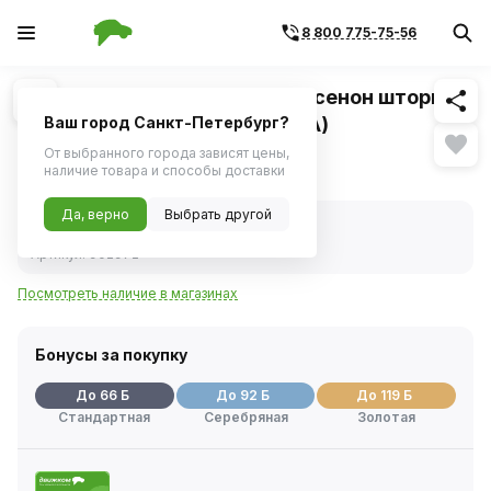
8 800 775-75-56
Похожие
1
/
1
Лампа ксенон H4 5000K (биксенон шторка)
KET разъем 9-32V 35W (YADA)
Ваш город Санкт-Петербург?
От выбранного города зависят цены,
1 312 ₽
наличие товара и способы доставки
Да, верно
Выбрать другой
В наличии
Код товара:
30020
Артикул:
902972
Посмотреть наличие в магазинах
Бонусы за покупку
До 66 Б
До 92 Б
До 119 Б
Стандартная
Серебряная
Золотая