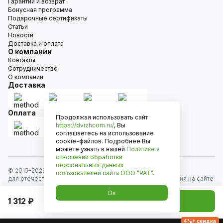
Гарантии и возврат
Бонусная программа
Подарочные сертификаты
Статьи
Новости
Доставка и оплата
О компании
Контакты
Сотрудничество
О компании
Доставка
Оплата
Продолжая использовать сайт
https://dvizhcom.ru/
, Вы
соглашаетесь на использование
cookie-файлов. Подробнее Вы
можете узнать в нашей
Политике в
отношении обработки
персональных данных
© 2015–
2026
Движком — сеть магазинов автозапчастей
пользователей сайта
ООО "РАТ"
.
для отечественных автомобилей и иномарок. Информация на сайте
носит исключительно информационный характер и не является
Ок
публичной офертой, определяемой положениями
1 312 ₽
Добавить в корзину
ст. 437 Гражданского кодекса РФ. Все права защищены.
4%+ скидка