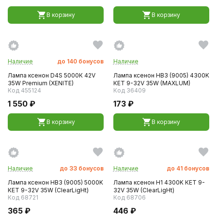
В корзину
В корзину
Наличие
до
140
бонусов
Наличие
Лампа ксенон D4S 5000К 42V
Лампа ксенон HB3 (9005) 4300K
35W Premium (XENITE)
КЕТ 9-32V 35W (MAXLUM)
Код 455124
Код 36409
1 550 ₽
173 ₽
В корзину
В корзину
Наличие
до
33
бонусов
Наличие
до
41
бонусов
Лампа ксенон HB3 (9005) 5000K
Лампа ксенон H1 4300K КЕТ 9-
КЕТ 9-32V 35W (ClearLigНt)
32V 35W (ClearLigНt)
Код 68721
Код 68706
365 ₽
446 ₽