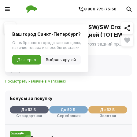
8 800 775-75-56
Похожие
1
/
1
Локер ВАЗ LADA Vesta седан/SW/SW Cross
задний правый с шумоизоляцией (TOTEM)
Ваш город Санкт-Петербург?
От выбранного города зависят цены,
Локер ВАЗ LADA Vesta седан/SW/SW Cross задний правый с шумоизоляцией &#40;TOTEM&#41;
ещё
наличие товара и способы доставки
Нет в наличии
Да, верно
Выбрать другой
Нет в наличии
Код товара:
231795
Артикул:
totems5233004
Посмотреть наличие в магазинах
Бонусы за покупку
До 52 Б
До 52 Б
До 52 Б
Стандартная
Серебряная
Золотая