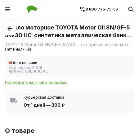
8 800 775-75-56
1
/
1
Масло моторное TOYOTA Motor Oil SN/GF-5
5W30 HC-синтетика металлическая банка
4 л
TOYOTA Motor Oil SN/GF-5 5W30 - это оригинальное моторное масло наивысшего качества.
Нет в наличии
Нет в наличии
Код товара:
21918
Артикул:
0888010705
Посмотреть наличие в магазинах
Курьерская доставка
От 1 дней
—
300 ₽
О товаре