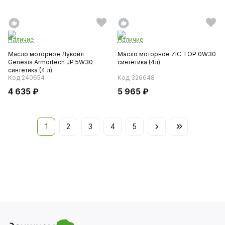
Наличие
Наличие
Масло моторное Лукойл
Масло моторное ZIC TOP 0W30
Genesis Armortech JP 5W30
синтетика (4л)
синтетика (4 л)
Код 240654
Код 326648
4 635 ₽
5 965 ₽
1
2
3
4
5