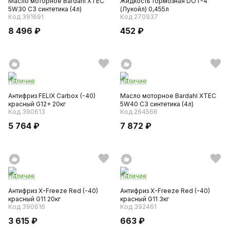
Масло моторное Bardahl XTEC
Жидкость тормозная DOT-4
5W30 C3 синтетика (4л)
(Лукойл) 0,455л
Код 391691
Код 270937
8 496 ₽
452 ₽
Наличие
Наличие
Антифриз FELIX Carbox (-40)
Масло моторное Bardahl XTEC
красный G12+ 20кг
5W40 C3 синтетика (4л)
Код 390613
Код 264566
5 764 ₽
7 872 ₽
Наличие
Наличие
Антифриз X-Freeze Red (-40)
Антифриз X-Freeze Red (-40)
красный G11 20кг
красный G11 3кг
Код 390616
Код 392461
3 615 ₽
663 ₽