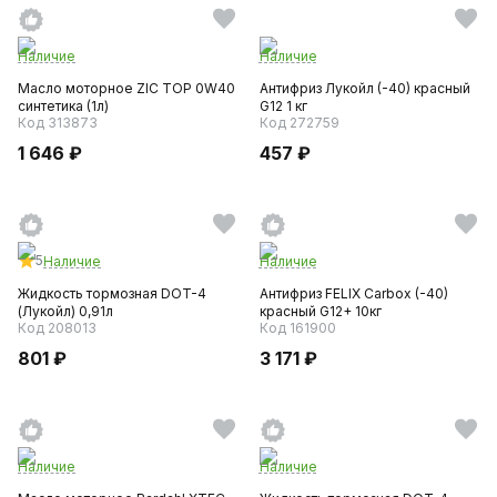
Наличие
Наличие
Масло моторное ZIC TOP 0W40
Антифриз Лукойл (-40) красный
синтетика (1л)
G12 1 кг
Код 313873
Код 272759
1 646 ₽
457 ₽
5
Наличие
Наличие
Жидкость тормозная DOT-4
Антифриз FELIX Carbox (-40)
(Лукойл) 0,91л
красный G12+ 10кг
Код 208013
Код 161900
801 ₽
3 171 ₽
Наличие
Наличие