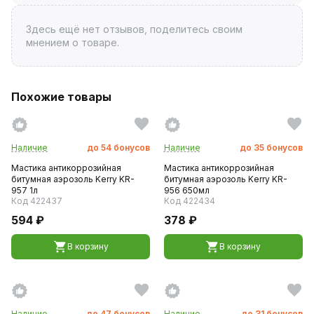
Здесь ещё нет отзывов, поделитесь своим
мнением о товаре.
Похожие товары
Наличие
до
54
бонусов
Наличие
до
35
бонусов
Мастика антикоррозийная
Мастика антикоррозийная
битумная аэрозоль Kerry KR-
битумная аэрозоль Kerry KR-
957 1л
956 650мл
Код 422437
Код 422434
594 ₽
378 ₽
В корзину
В корзину
Наличие
до
47
бонусов
Наличие
до
31
бонусов