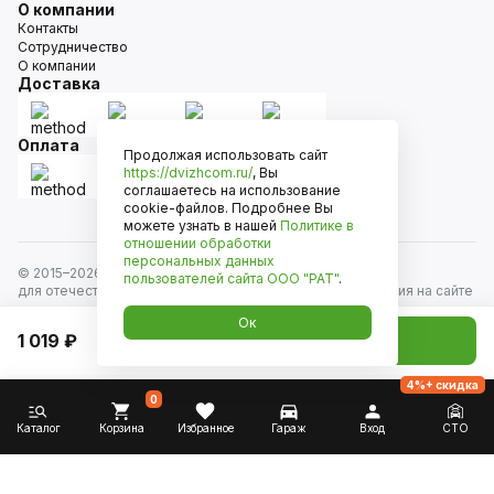
О компании
Контакты
Сотрудничество
О компании
Доставка
Оплата
Продолжая использовать сайт
https://dvizhcom.ru/
, Вы
соглашаетесь на использование
cookie-файлов. Подробнее Вы
можете узнать в нашей
Политике в
отношении обработки
персональных данных
© 2015–
2026
Движком — сеть магазинов автозапчастей
пользователей сайта
ООО "РАТ"
.
для отечественных автомобилей и иномарок. Информация на сайте
носит исключительно информационный характер и не является
Ок
публичной офертой, определяемой положениями
1 019 ₽
Добавить в корзину
ст. 437 Гражданского кодекса РФ. Все права защищены.
4%+ скидка
0
Каталог
Корзина
Избранное
Гараж
Вход
СТО