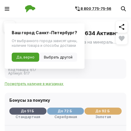
8 800 775-75-56
Похожие
1
/
1
Мастика антикоррозийная
мультипротекторная Петр №634 Активная
Ваш город Санкт-Петербург?
броня 4л
От выбранного города зависят цены,
Состав 634 – антикоррозийная мастика на минеральной и синтетической основе.
ещё
наличие товара и способы доставки
1 019 ₽
Да, верно
Выбрать другой
В наличии
Код товара:
617
Артикул:
617
Посмотреть наличие в магазинах
Бонусы за покупку
До 51 Б
До 72 Б
До 92 Б
Стандартная
Серебряная
Золотая