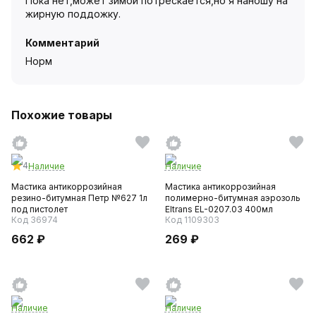
Пока нет,может зимой потрескается,но я наношу на
жирную поддожку.
Комментарий
Норм
Похожие товары
4
Наличие
Наличие
Мастика антикоррозийная
Мастика антикоррозийная
резино-битумная Петр №627 1л
полимерно-битумная аэрозоль
под пистолет
Eltrans EL-0207.03 400мл
Код 36974
Код 1109303
662 ₽
269 ₽
Наличие
Наличие