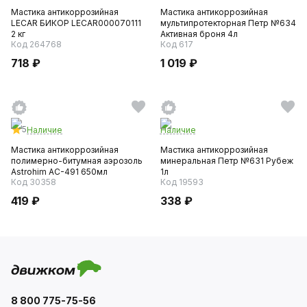
Мастика антикоррозийная
Мастика антикоррозийная
LECAR БИКОР LECAR000070111
мультипротекторная Петр №634
2 кг
Активная броня 4л
Код 264768
Код 617
718 ₽
1 019 ₽
5
Наличие
Наличие
Мастика антикоррозийная
Мастика антикоррозийная
полимерно-битумная аэрозоль
минеральная Петр №631 Рубеж
Astrohim AC-491 650мл
1л
Код 30358
Код 19593
419 ₽
338 ₽
8 800 775-75-56