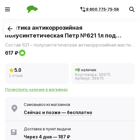
8 800 775-75-56
1
/
1
Мастика антикоррозийная
полусинтетическая Петр №621 1л под
пистолет
Состав 621 – полусинтетическая антикоррозийная мастика на минеральной и синтетической основе.
617 ₽
5.0
В наличии
Код товара:
36975
1 отзыв
Артикул:
36975
Посмотреть наличие в магазинах
Самовывоз из магазинов
Сейчас
и позже — бесплатно
Доставка в пункт выдачи
Через 4 дня
—
187 ₽