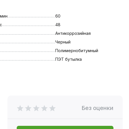
 мин
60
с
48
Антикоррозийная
Черный
Полимернобитумный
ПЭТ бутылка
Без оценки