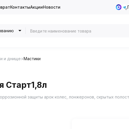
зврат
Контакты
Акции
Новости
званию
и и днище
Мастики
 Старт1,8л
ррозионной защиты арок колес, лонжеронов, скрытых полост