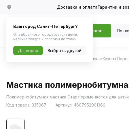
Доставка и оплата
Гарантии и во
Ваш город Санкт-Петербург?
По на
Каталог
От выбранного города зависят цены,
наличие товара и способы доставки
Да, верно
Выбрать другой
Главная
Каталог
Автохимия, Автокосметика
Кузов
Порог
Мастика полимернобитумная
Полимернобитумная мастика Старт применяется для антико
Код товара:
335967
Артикул:
4607952901360