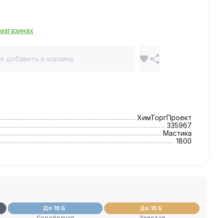
магазинах
я добавить в корзину
ХимТоргПроект
335967
Мастика
1800
До 16 Б
До 16 Б
Серебряная
Золотая