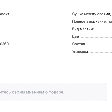
роект
Сушка между слоями,
Полное высыхание, ча
Вид мастики
Цвет
01360
Состав
Упаковка
итесь своим мнением о товаре.