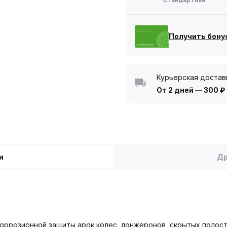
Получить бону
Курьерская достав
От 2 дней
—
300 ₽
и
Др
ррозионной защиты арок колес, лонжеронов, скрытых полост