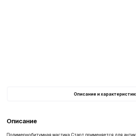
Описание и характеристик
Описание
Полимернобитумная мастика Старт применяется для антико