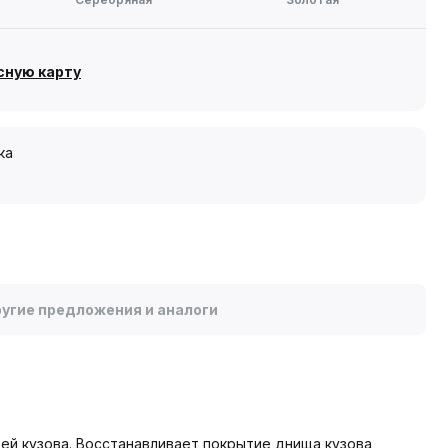
сную карту
ка
угие предложения и аналоги
ей кузова. Восстанавливает покрытие днища кузова