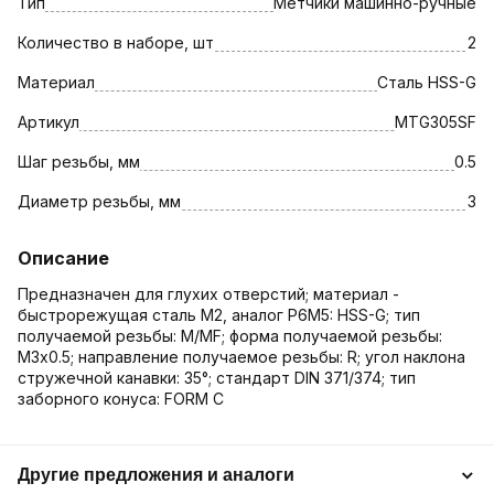
Тип
Метчики машинно-ручные
Количество в наборе, шт
2
Материал
Сталь HSS-G
Артикул
MTG305SF
Шаг резьбы, мм
0.5
Диаметр резьбы, мм
3
Описание
Предназначен для глухих отверстий; материал -
быстрорежущая сталь М2, аналог Р6М5: HSS-G; тип
получаемой резьбы: M/MF; форма получаемой резьбы:
М3х0.5; направление получаемое резьбы: R; угол наклона
стружечной канавки: 35°; стандарт DIN 371/374; тип
заборного конуса: FORM C
Другие предложения и аналоги