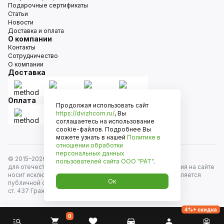
Подарочные сертификаты
Статьи
Новости
Доставка и оплата
О компании
Контакты
Сотрудничество
О компании
Доставка
Оплата
Продолжая использовать сайт
https://dvizhcom.ru/
, Вы
соглашаетесь на использование
cookie-файлов. Подробнее Вы
можете узнать в нашей
Политике в
отношении обработки
персональных данных
© 2015–
2026
Движком — сеть магазинов автозапчастей
пользователей сайта
ООО "РАТ"
.
для отечественных автомобилей и иномарок. Информация на сайте
носит исключительно информационный характер и не является
Ок
публичной офертой, определяемой положениями
ст. 437 Гражданского кодекса РФ. Все права защищены.
4%+ скидка
0