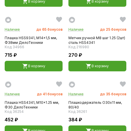
В корзину
В корзину
Наличие
до
65
бонусов
Наличие
до
25
бонусов
Плашка HSS9341, M14x1,5 мм,
Метчик ручной M8 шаг 1.25 (2шт)
Ф38мм ДелоТехники
сталь HSS4341
Код 34966
Код 216980
715 ₽
270 ₽
В корзину
В корзину
Наличие
до
41
бонусов
Наличие
до
35
бонусов
Плашка HSS4341, M10x1.25 мм,
Плашкодержатель O30х11 мм,
Ф30 ДелоТехники
80/40
Код 36254
Код 36261
452 ₽
384 ₽
В корзину
В корзину