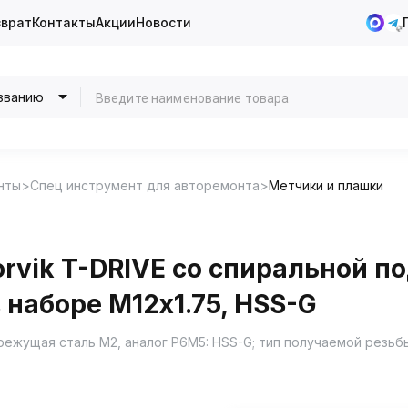
зврат
Контакты
Акции
Новости
званию
нты
Спец инструмент для авторемонта
Метчики и плашки
vik T-DRIVE со спиральной по
 наборе М12х1.75, HSS-G