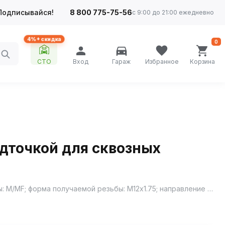
Подписывайся!
8 800 775-75-56
с 9:00 до 21:00 ежедневно
4%+ скидка
0
СТО
Вход
Гараж
Избранное
Корзина
дточкой для сквозных
Предназначен для сквозных отверстий; материал - быстрорежущая сталь М2, аналог Р6М5: HSS-G; тип получаемой резьбы: M/MF; форма получаемой резьбы: М12х1.75; направление получаемое резьбы: R; спиральная подточка для эвакуации стружки вперед по направлению подачи; стандарт DIN 371/374; тип заборного конуса: FORM C