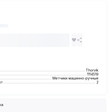
Thorvik
1114519
Метчики машинно-ручные
шт
2
ка