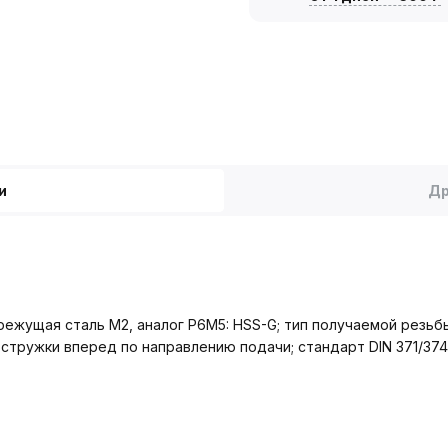
и
Др
ежущая сталь М2, аналог Р6М5: HSS-G; тип получаемой резьбы
 стружки вперед по направлению подачи; стандарт DIN 371/374