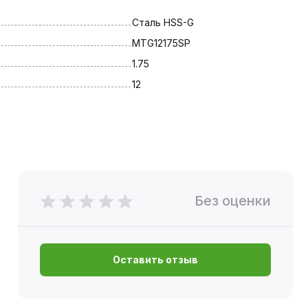
Сталь HSS-G
MTG12175SP
1.75
12
Без оценки
Оставить отзыв