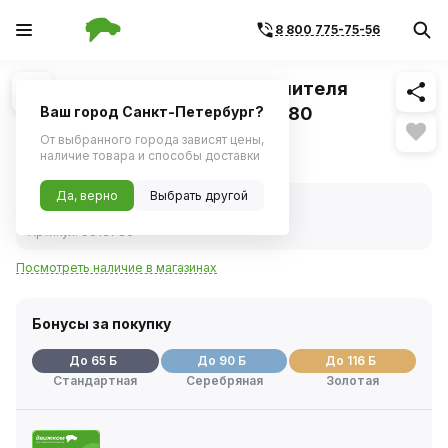
8 800 775-75-56
Похожие
1
/
1
Моторедуктор заслонки отопителя
ВАЗ-2170 (Автотрейд) 901.3780
Ваш город Санкт-Петербург?
От выбранного города зависят цены,
1 282 ₽
наличие товара и способы доставки
Да, верно
Выбрать другой
В наличии
Код товара:
234991
Артикул:
9013780
Посмотреть наличие в магазинах
Бонусы за покупку
До 65 Б
До 90 Б
До 116 Б
Стандартная
Серебряная
Золотая