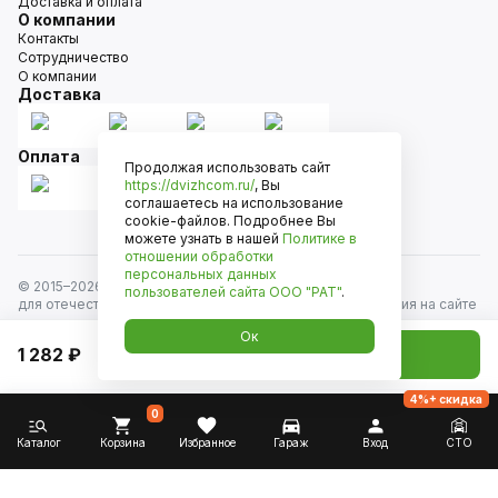
Доставка и оплата
О компании
Контакты
Сотрудничество
О компании
Доставка
Оплата
Продолжая использовать сайт
https://dvizhcom.ru/
, Вы
соглашаетесь на использование
cookie-файлов. Подробнее Вы
можете узнать в нашей
Политике в
отношении обработки
персональных данных
© 2015–
2026
Движком — сеть магазинов автозапчастей
пользователей сайта
ООО "РАТ"
.
для отечественных автомобилей и иномарок. Информация на сайте
носит исключительно информационный характер и не является
Ок
публичной офертой, определяемой положениями
1 282 ₽
Добавить в корзину
ст. 437 Гражданского кодекса РФ. Все права защищены.
4%+ скидка
0
Каталог
Корзина
Избранное
Гараж
Вход
СТО