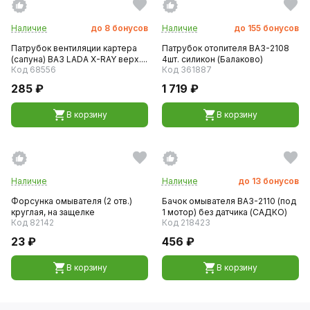
Наличие
до
8
бонусов
Наличие
до
155
бонусов
Патрубок вентиляции картера
Патрубок отопителя ВАЗ-2108
(сапуна) ВАЗ LADA X-RAY верх....
4шт. силикон (Балаково)
Код 68556
Код 361887
285 ₽
1 719 ₽
В корзину
В корзину
Наличие
Наличие
до
13
бонусов
Форсунка омывателя (2 отв.)
Бачок омывателя ВАЗ-2110 (под
круглая, на защелке
1 мотор) без датчика (САДКО)
Код 82142
Код 218423
23 ₽
456 ₽
В корзину
В корзину