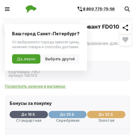
8 800 775-75-56
Похожие
1
/
1
Мовиль Agat avto Автоконсервант FD0103
аэрозоль 400мл
Ваш город Санкт-Петербург?
От выбранного города зависят цены,
Мовиль Автоконсервант Agat avto предназначен для обработки от коррозии скрытых мест (порогов, дверей, стоек, лонжеронов), подходит для временной защиты днища кузова, колесных арок, ЛКП на месте стыков и соединений деталей кузова.
ещё
наличие товара и способы доставки
345 ₽
Да, верно
Выбрать другой
В наличии
Код товара:
7957
Артикул:
fd0103
Посмотреть наличие в магазинах
Бонусы за покупку
До 18 Б
До 25 Б
До 32 Б
Стандартная
Серебряная
Золотая