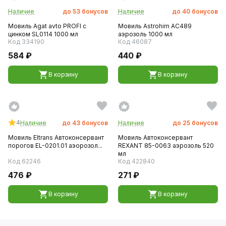
Наличие
до
53
бонусов
Наличие
до
40
бонусов
Мовиль Agat avto PROFI с
Мовиль Astrohim AC489
цинком SL0114 1000 мл
аэрозоль 1000 мл
Код 334190
Код 46087
584 ₽
440 ₽
В корзину
В корзину
4
Наличие
до
43
бонусов
Наличие
до
25
бонусов
Мовиль Eltrans Автоконсервант
Мовиль Автоконсервант
порогов EL-0201.01 аэорозол...
REXANT 85-0063 аэрозоль 520
мл
Код 62246
Код 422840
476 ₽
271 ₽
В корзину
В корзину