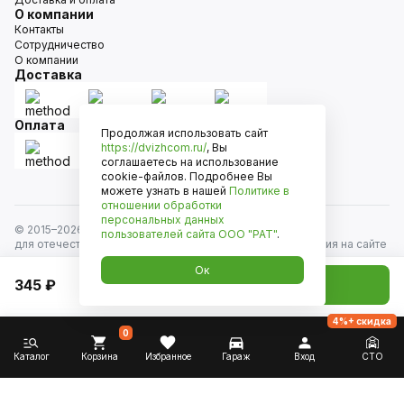
О компании
Контакты
Сотрудничество
О компании
Доставка
Оплата
Продолжая использовать сайт
https://dvizhcom.ru/
, Вы
соглашаетесь на использование
cookie-файлов. Подробнее Вы
можете узнать в нашей
Политике в
отношении обработки
персональных данных
© 2015–
2026
Движком — сеть магазинов автозапчастей
пользователей сайта
ООО "РАТ"
.
для отечественных автомобилей и иномарок. Информация на сайте
носит исключительно информационный характер и не является
Ок
публичной офертой, определяемой положениями
345 ₽
Добавить в корзину
ст. 437 Гражданского кодекса РФ. Все права защищены.
4%+ скидка
0
Каталог
Корзина
Избранное
Гараж
Вход
СТО