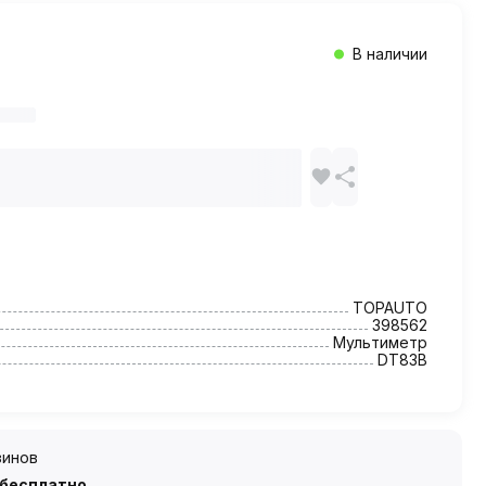
В наличии
TOPAUTO
398562
Мультиметр
DT83B
зинов
 бесплатно