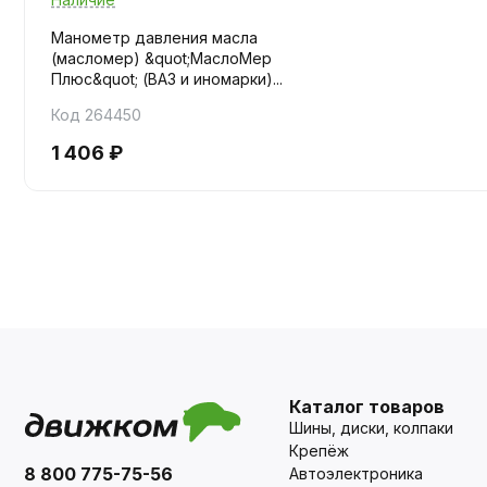
Манометр давления масла
(масломер) &quot;МаслоМер
Плюс&quot; (ВАЗ и иномарки)...
Код 264450
1 406 ₽
Каталог товаров
Шины, диски, колпаки
Крепёж
8 800 775-75-56
Автоэлектроника