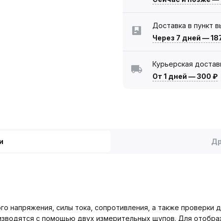
Доставка в пункт 
Через 7 дней
—
18
Курьерская достав
От 1 дней
—
300 ₽
и
Др
о напряжения, силы тока, сопротивления, а также проверки д
изводятся с помощью двух измерительных щупов. Для отобра