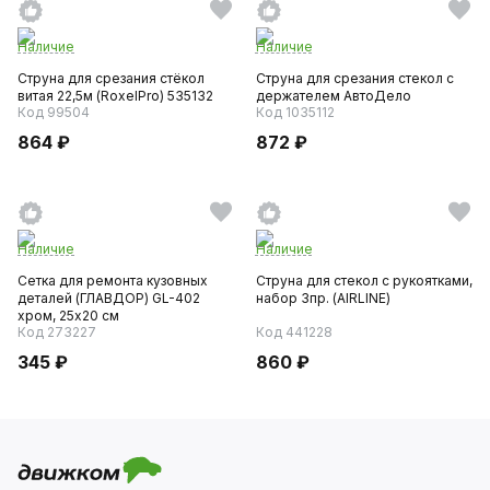
Наличие
Наличие
Струна для срезания стёкол
Струна для срезания стекол с
витая 22,5м (RoxelPro) 535132
держателем АвтоДело
Код 99504
Код 1035112
864 ₽
872 ₽
Наличие
Наличие
Сетка для ремонта кузовных
Струна для стекол с рукоятками,
деталей (ГЛАВДОР) GL-402
набор 3пр. (AIRLINE)
хром, 25х20 см
Код 273227
Код 441228
345 ₽
860 ₽