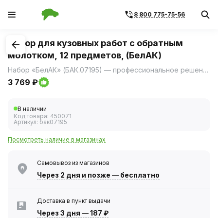
8 800 775-75-56
1
/
5
Набор для кузовных работ с обратным
молотком, 12 предметов, (БелАК)
Набор «БелАК» (БАК.07195) — профессиональное решение для устранения вмятин и восстановления геометрии кузовных элементов.
3 769 ₽
В наличии
Код товара:
450071
Артикул:
бак07195
Посмотреть наличие в магазинах
Самовывоз из магазинов
Через 2 дня
и позже — бесплатно
Доставка в пункт выдачи
Через 3 дня
—
187 ₽