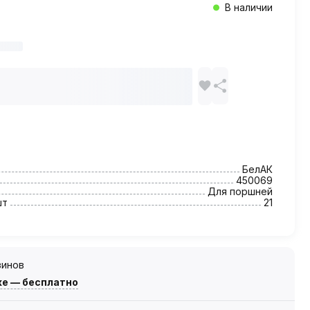
В наличии
БелАК
450069
Для поршней
шт
21
зинов
же — бесплатно