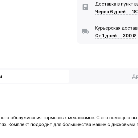
Доставка в пункт 
Через 6 дней
—
18
Курьерская достав
От 1 дней
—
300 ₽
и
Др
сного обслуживания тормозных механизмов. С его помощью вы
илях. Комплект подходит для большинства машин с дисковыми