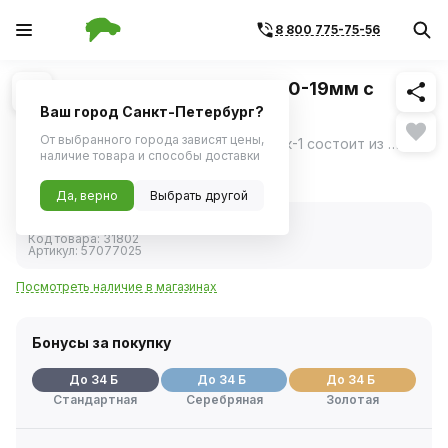
8 800 775-75-56
Похожие
1
/
1
Набор головок 1/2" 8 предм. 10-19мм с
воротком "Новосибирск-1"
Ваш город Санкт-Петербург?
От выбранного города зависят цены,
Набор торцевых головок Новосибирск-1 состоит из 8 предметов, обладает компактными размерами для хранения в багажнике любого автомобиля.
ещё
наличие товара и способы доставки
1 165 ₽
Да, верно
Выбрать другой
В наличии
Код товара:
31802
Артикул:
57077025
Посмотреть наличие в магазинах
Бонусы за покупку
До 34 Б
До 34 Б
До 34 Б
Стандартная
Серебряная
Золотая