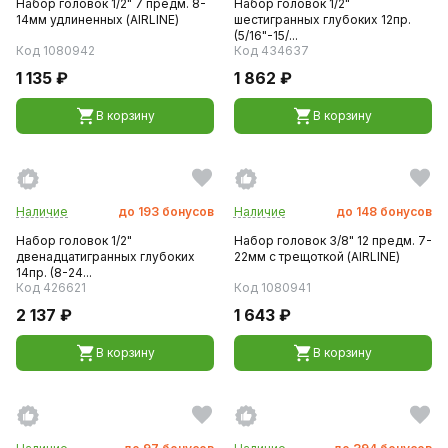
Набор головок 1/2" 7 предм. 8-
Набор головок 1/2"
14мм удлиненных (AIRLINE)
шестигранных глубоких 12пр.
(5/16"-15/...
Код 1080942
Код 434637
1 135 ₽
1 862 ₽
В корзину
В корзину
Наличие
до
193
бонусов
Наличие
до
148
бонусов
Набор головок 1/2"
Набор головок 3/8" 12 предм. 7-
двенадцатигранных глубоких
22мм с трещоткой (AIRLINE)
14пр. (8-24...
Код 426621
Код 1080941
2 137 ₽
1 643 ₽
В корзину
В корзину