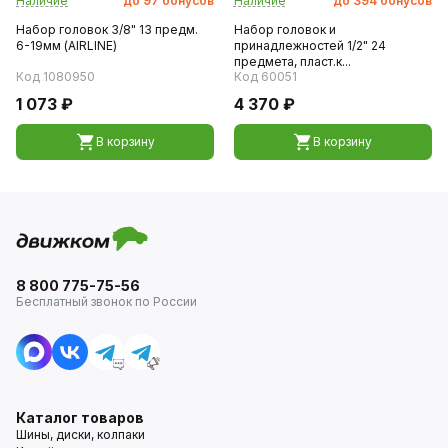
Наличие
до
97
бонусов
Наличие
до
394
бонусов
Набор головок 3/8" 13 предм.
Набор головок и
6-19мм (AIRLINE)
принадлежностей 1/2" 24
предмета, пласт.к...
Код 1080950
Код 60051
1 073 ₽
4 370 ₽
В корзину
В корзину
8 800 775-75-56
Бесплатный звонок по России
Каталог товаров
Шины, диски, колпаки