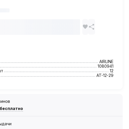
AIRLINE
1080941
шт
12
AT-12-29
зинов
 бесплатно
выдачи