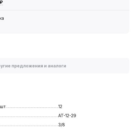
 ₽
ка
угие предложения и аналоги
 шт
12
AT-12-29
3/8