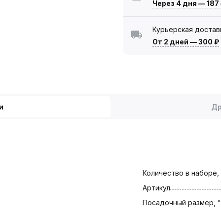
Через 4 дня
—
187
Курьерская достав
От 2 дней
—
300 ₽
и
Др
Количество в наборе,
Артикул
Посадочный размер, "