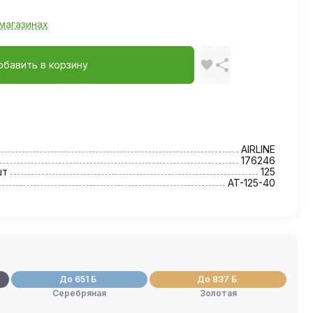
магазинах
обавить в корзину
AIRLINE
176246
шт
125
AT-125-40
До 651 Б
До 837 Б
Серебряная
Золотая