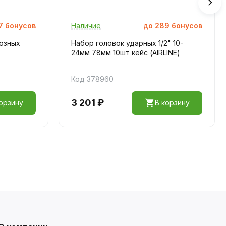
7
бонусов
Наличие
до
289
бонусов
озных
Набор головок ударных 1/2" 10-
24мм 78мм 10шт кейс (AIRLINE)
Код 378960
3 201 ₽
орзину
В корзину