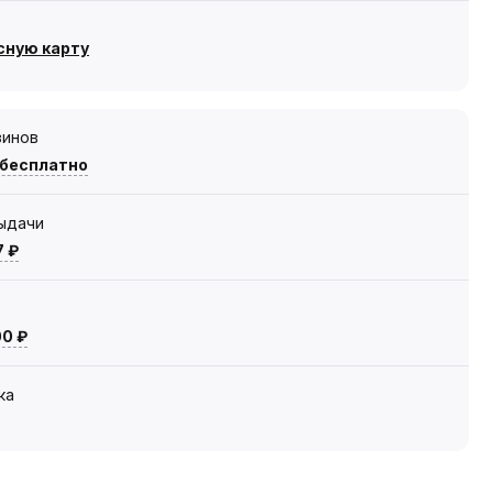
сную карту
зинов
 бесплатно
выдачи
7 ₽
00 ₽
ка