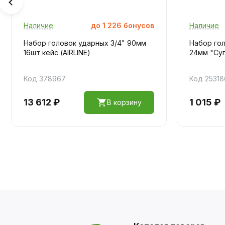
Наличие
до
1 226
бонусов
Наличие
Набор головок ударных 3/4" 90мм
Набор гол
16шт кейс (AIRLINE)
24мм "Суп
Код 378967
Код 25318
13 612 ₽
1 015 ₽
В корзину