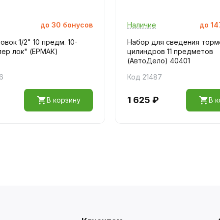
до
30
бонусов
Наличие
до
14
овок 1/2" 10 предм. 10-
Набор для сведения торм
ер лок" (ЕРМАК)
цилиндров 11 предметов
(АвтоДело) 40401
6
Код 21487
1 625 ₽
В корзину
В к