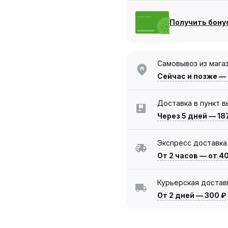
Получить бону
Самовывоз из мага
Сейчас
и позже —
Доставка в пункт 
Через 5 дней
—
18
Экспресс доставка
От 2 часов
—
от 4
Курьерская достав
От 2 дней
—
300 ₽