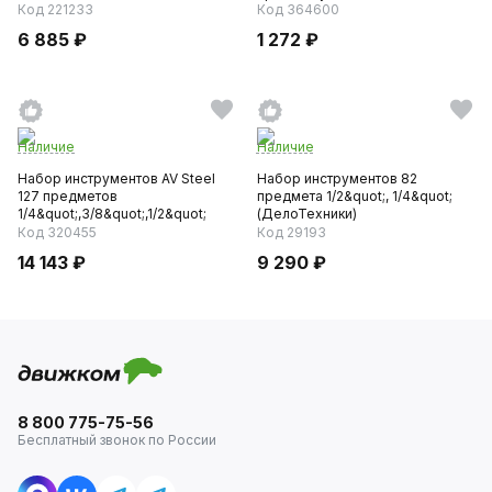
Код 221233
Код 364600
6 885 ₽
1 272 ₽
Наличие
Наличие
Набор инструментов AV Steel
Набор инструментов 82
127 предметов
предмета 1/2&quot;, 1/4&quot;
1/4&quot;,3/8&quot;,1/2&quot;
(ДелоТехники)
профе...
Код 320455
Код 29193
14 143 ₽
9 290 ₽
8 800 775-75-56
Бесплатный звонок по России