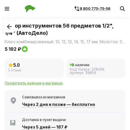
8 800 775-75-56
1
/
1
Набор инструментов 56 предметов 1/2",
1/4" (АвтоДело)
Ключ комбинированный: 10, 12, 13, 14, 15, 17 мм; Молоток: 300г; Отвертки крестовые Philips: 6х40, 6х100, 8х200 мм; Отвертки шлицевые SL: 6х100, 6х40 мм; Плоскогубцы: 180 мм; Плоскогубцы переставные: 250 мм; Шестигранник L-образный: 1.5, 2, 3, 4 мм; Инструмент с присоединительным квадратом: 1/4 6 мм; Головка торцевая 1/4: 8, 9, 10, 11, 12, 13мм.; Отвертка-вороток: 150мм.; Переходник: 1/4-1/4; Инструмент с присоединительным квадратом: 1/2 12,5 мм; Головка торцевая: 10, 11, 12, 13, 15, 17, 19, 22, 24, 27мм; Головка свечная высокая с резиновым фиксатором: 16, 22 мм; Трещотка: 250мм, 45 зубцов, мин.
5 192 ₽
5.0
В наличии
Код товара:
228268
1 отзыв
Артикул:
39856
Посмотреть наличие в магазинах
Самовывоз из магазинов
Через 2 дня
и позже — бесплатно
Доставка в пункт выдачи
Через 5 дней
—
187 ₽