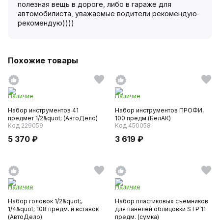
полезная вещь в дороге, либо в гараже для
автомобилиста, уважаемые водители рекомендую-
рекомендую))))
Похожие товары
Наличие
Наличие
Набор инструментов 41
Набор инструментов ПРОФИ,
предмет 1/2&quot; (АвтоДело)
100 предм.(БелАК)
Код 229059
Код 450058
5 370 ₽
3 619 ₽
Наличие
Наличие
Набор головок 1/2&quot;,
Набор пластиковых съемников
1/4&quot; 108 предм. и вставок
для панелей облицовки STP 11
(АвтоДело)
предм. (сумка)