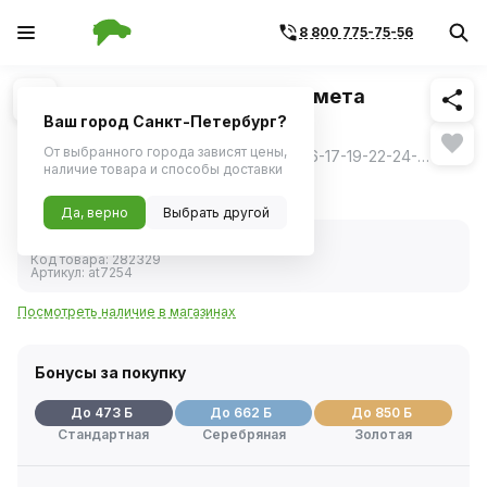
8 800 775-75-56
Похожие
1
/
8
Набор инструментов 72 предмета
пласт.кейс (AIRLINE)
Ваш город Санкт-Петербург?
От выбранного города зависят цены,
Головка 1/2 6 граней: 10-11-12-13-14-15-16-17-19-22-24-27-30-32 мм; Головка свечная 1/2: 16 мм, 21 мм; Трещотка 1/2 45 зубцов; Удлинитель 1/2 125 мм; Карданный шарнир 1/2; Ключ шестигранный Г-образный: 1.5-2-3 мм; Головка 1/4 6 граней: 4-5-6-7-8-9-10-11-12-13 мм; Головка удлиненная 1/4 6 граней: 5-6-7-8-10 мм; Трещотка 1/4 45 зубцов; Удлинитель 1/4 75 мм; Карданный шарнир 1/4; Отверточная рукоятка 1/4 150 мм; Адаптер-переходник 1/4SQх1/4HEX; Бита 1/4 TORX: Т8-Т10-Т15-Т20-Т25-Т30-Т40; HEX: Н3-Н4-Н5-Н6; Phillips: PH1-РН2-РН3; Ключ комбинированный: 10-11-12-13-14-15-17-19 мм; Отвертки PH: РН2х38 мм, РН2х100 мм, РН3х150 мм; Отвертки шлицевые: SL6х38 мм, SL6х100 мм; Зажим с фиксатором 250 мм; Клещи переставные 250 мм; Пассатижи 180 мм; Молоток 300 гр; Пластиковый кейс.
ещё
наличие товара и способы доставки
9 443 ₽
Да, верно
Выбрать другой
В наличии
Код товара:
282329
Артикул:
at7254
Посмотреть наличие в магазинах
Бонусы за покупку
До 473 Б
До 662 Б
До 850 Б
Стандартная
Серебряная
Золотая