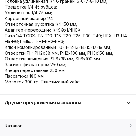
Головка удлиненная 1/4 6 граней: 5-6-7-8-10 мм;
Трещотка 1/4 45 зубцов;
Удлинитель 1/4 75 мм;
Карданный шарнир 1/4;
Отверточная рукоятка 1/4 150 мм;
Адаптер-переходник 1/4SQх1/4HEX;
Бита 1/4 TORX: Т8-Т10-Т15-Т20-Т25-Т30-Т40; HEX: Н3-Н4-
Н5-Н6; Phillips: PH1-РН2-РН3;
Ключ комбинированный: 10-11-12-13-14-15-17-19 мм;
Отвертки PH: РН2х38 мм, РН2х100 мм, РН3х150 мм;
Отвертки шлицевые: SL6х38 мм, SL6х100 мм;
Зажим с фиксатором 250 мм;
Клещи переставные 250 мм;
Пассатижи 180 мм;
Молоток 300 гр; Пластиковый кейс.
Другие предложения и аналоги
Каталог