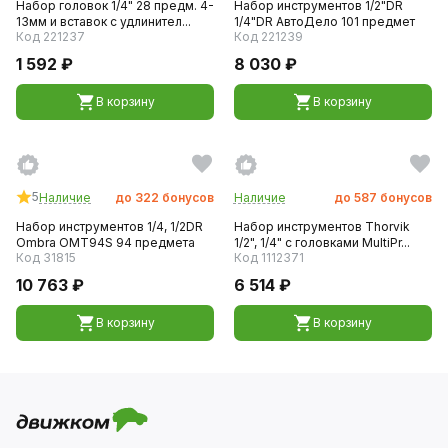
Набор головок 1/4" 28 предм. 4-
Набор инструментов 1/2"DR
13мм и вставок с удлинител...
1/4"DR АвтоДело 101 предмет
Код 221237
Код 221239
1 592 ₽
8 030 ₽
В корзину
В корзину
5
Наличие
до
322
бонусов
Наличие
до
587
бонусов
Набор инструментов 1/4, 1/2DR
Набор инструментов Thorvik
Ombra ОМТ94S 94 предмета
1/2", 1/4" с головками MultiPr...
Код 31815
Код 1112371
10 763 ₽
6 514 ₽
В корзину
В корзину