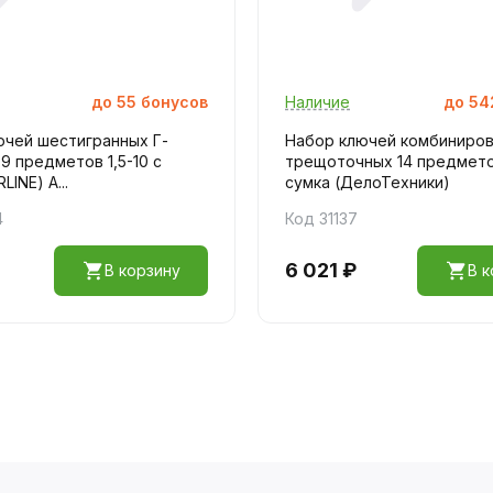
до
55
бонусов
Наличие
до
54
ючей шестигранных Г-
Набор ключей комбиниро
9 предметов 1,5-10 с
трещоточных 14 предмето
LINE) A...
сумка (ДелоТехники)
4
Код 31137
6 021 ₽
В корзину
В к