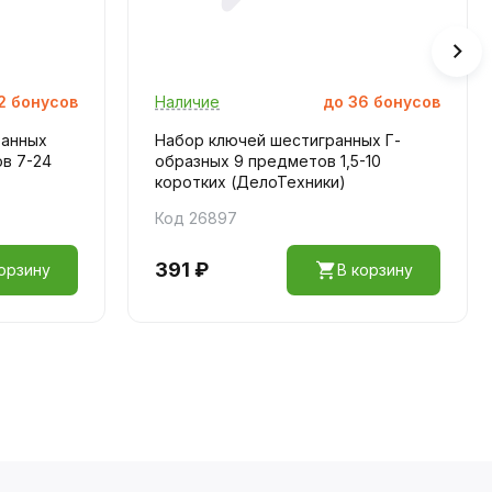
2
бонусов
Наличие
до
36
бонусов
ванных
Набор ключей шестигранных Г-
в 7-24
образных 9 предметов 1,5-10
коротких (ДелоТехники)
Код 26897
391 ₽
орзину
В корзину