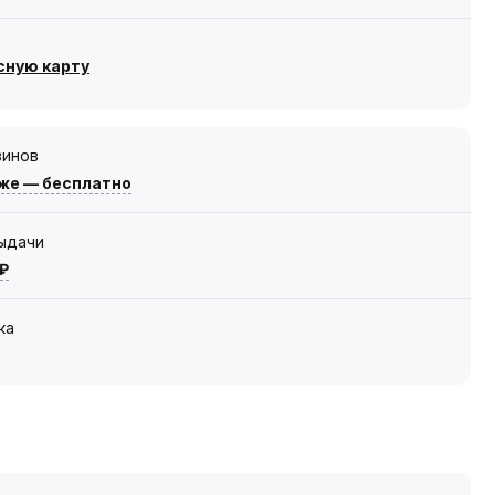
сную карту
зинов
же — бесплатно
выдачи
 ₽
ка