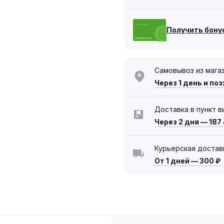
Получить бону
Самовывоз из мага
Через 1 день
и поз
Доставка в пункт 
Через 2 дня
—
187
Курьерская достав
От 1 дней
—
300 ₽