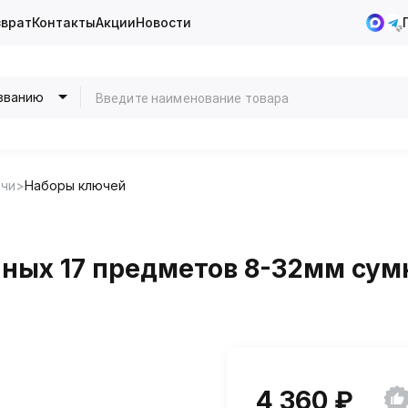
зврат
Контакты
Акции
Новости
званию
чи
Наборы ключей
ых 17 предметов 8-32мм сумк
4 360 ₽