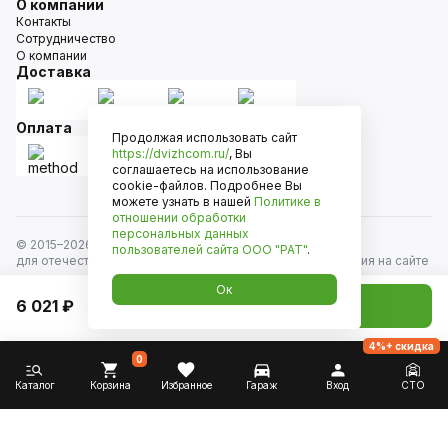
О компании
Контакты
Сотрудничество
О компании
Доставка
Оплата
Продолжая использовать сайт
https://dvizhcom.ru/
, Вы
соглашаетесь на использование
cookie-файлов. Подробнее Вы
можете узнать в нашей
Политике в
отношении обработки
персональных данных
© 2015–
2026
Движком — сеть магазинов автозапчастей
пользователей сайта
ООО "РАТ"
.
для отечественных автомобилей и иномарок. Информация на сайте
носит исключительно информационный характер и не является
Ок
публичной офертой, определяемой положениями
6 021 ₽
Добавить в корзину
ст. 437 Гражданского кодекса РФ. Все права защищены.
4%+ скидка
0
Каталог
Корзина
Избранное
Гараж
Вход
СТО