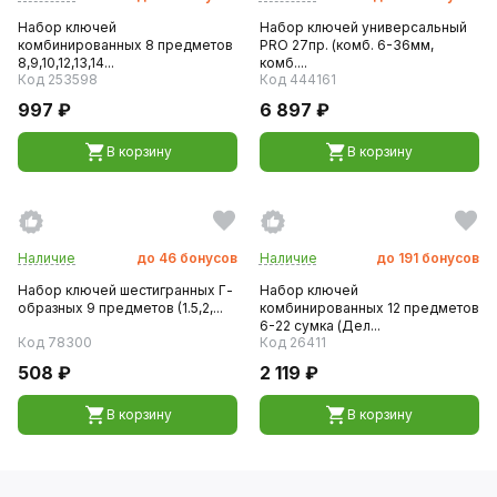
Набор ключей
Набор ключей универсальный
комбинированных 8 предметов
PRO 27пр. (комб. 6-36мм,
8,9,10,12,13,14...
комб....
Код 253598
Код 444161
997 ₽
6 897 ₽
В корзину
В корзину
Наличие
до
46
бонусов
Наличие
до
191
бонусов
Набор ключей шестигранных Г-
Набор ключей
образных 9 предметов (1.5,2,...
комбинированных 12 предметов
6-22 сумка (Дел...
Код 78300
Код 26411
508 ₽
2 119 ₽
В корзину
В корзину