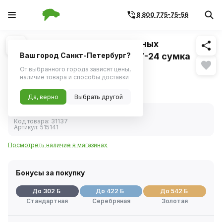
8 800 775-75-56
Похожие
1
/
1
Набор ключей комбинированных
трещоточных 14 предметов 7-24 сумка
Ваш город Санкт-Петербург?
(ДелоТехники)
От выбранного города зависят цены,
наличие товара и способы доставки
6 021 ₽
Да, верно
Выбрать другой
В наличии
Код товара:
31137
Артикул:
515141
Посмотреть наличие в магазинах
Бонусы за покупку
До 302 Б
До 422 Б
До 542 Б
Стандартная
Серебряная
Золотая