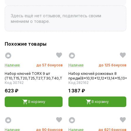
Здесь ещё нет отзывов, поделитесь своим
мнением о товаре.
Похожие товары
Наличие
до
57
бонусов
Наличие
до
125
бонусов
Набор ключей TORX 9 шт
Набор ключей рожковых 8
(Т10,Т15,Т20,Т25,Т27,Т30,Т40,Т45,...
предм(8*10,10*12,12*13,14*15,13*1..
Код 30742
Код 282162
623 ₽
1 387 ₽
В корзину
В корзину
Наличие
до
90
бонусов
Наличие
до
621
бонусов