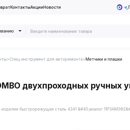
зврат
Контакты
Акции
Новости
званию
нты
Спец инструмент для авторемонта
Метчики и плашки
OMBO двухпроходных ручных у