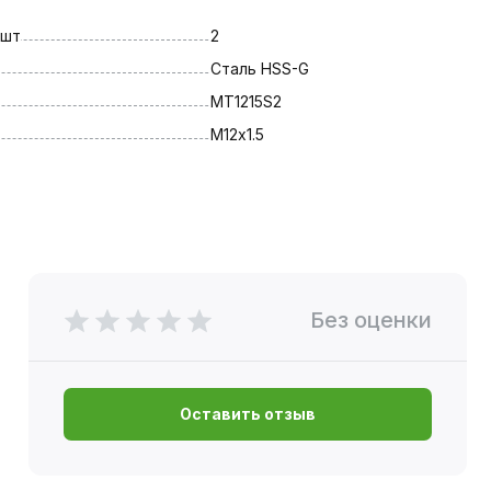
 шт
2
Сталь HSS-G
MT1215S2
М12х1.5
Без оценки
Оставить отзыв