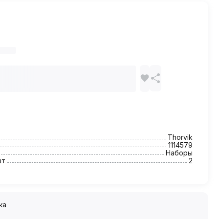
Thorvik
1114579
Наборы
шт
2
ка