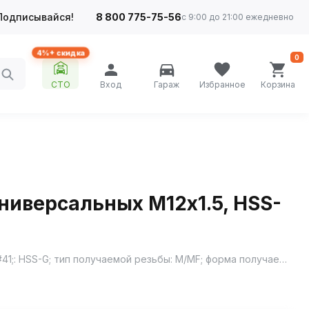
Подписывайся!
8 800 775-75-56
с 9:00 до 21:00 ежедневно
4%+ скидка
0
СТО
Вход
Гараж
Избранное
Корзина
ниверсальных М12х1.5, HSS-
Предназначены для сквозных и глухих отверстий; материал изделия быстрорежущая сталь 4341 &#40;аналог 11Р3АМ3Ф2&#41;: HSS-G; тип получаемой резьбы: M/MF; форма получаемой резьбы: М12х1.5; направление получаемой резьбы: R; стандарт: DIN 352; тип заборного корпуса: FORM A/C