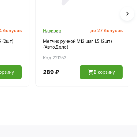
4
бонусов
Наличие
до
27
бонусов
5 (2шт)
Метчик ручной M12 шаг 1.5 (2шт)
(АвтоДело)
Код 221252
289 ₽
орзину
В корзину