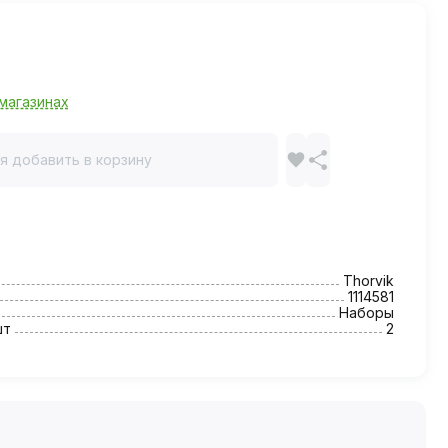
магазинах
я добавить в корзину
Thorvik
1114581
Наборы
шт
2