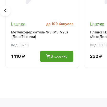
Наличие
до
100
бонусов
Наличие
Метчикодержатель №3 (М5-M20)
Плашка HS
(ДелоТехники)
(АвтоДел
Код 36243
Код 39155
1 110 ₽
232 ₽
В корзину