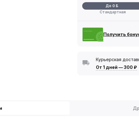
До 0 Б
Стандартная
Получить бону
Курьерская достав
От 1 дней
—
300 ₽
и
Др