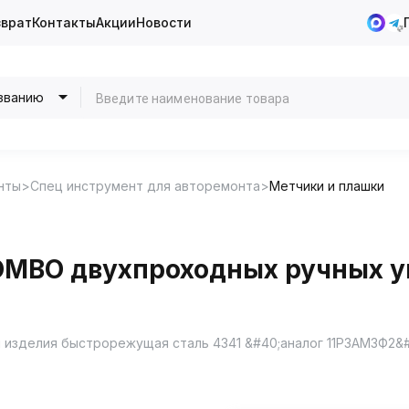
зврат
Контакты
Акции
Новости
званию
нты
Спец инструмент для авторемонта
Метчики и плашки
OMBO двухпроходных ручных у