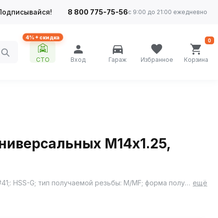
Подписывайся!
8 800 775-75-56
с 9:00 до 21:00 ежедневно
4%+ скидка
0
СТО
Вход
Гараж
Избранное
Корзина
ниверсальных М14х1.25,
Предназначены для сквозных и глухих отверстий; материал изделия быстрорежущая сталь 4341 &#40;аналог 11Р3АМ3Ф2&#41;: HSS-G; тип получаемой резьбы: M/MF; форма получаемой резьбы: М14х1.25; направление получаемой резьбы: R; стандарт: DIN 352; тип заборного корпуса: FORM A/C
ещё