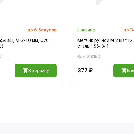
до
6
бонусов
Наличие
до
3
S4341, M 6x1.0 мм, Ф20
Метчик ручной M12 шаг 1.2
о)
сталь HSS4341
7
Код 218160
377 ₽
В корзину
В к