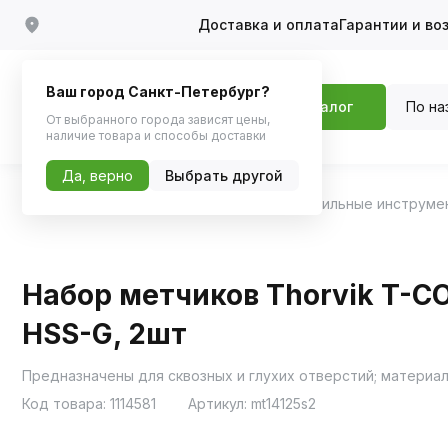
Доставка и оплата
Гарантии и во
Ваш город Санкт-Петербург?
По на
Каталог
От выбранного города зависят цены,
наличие товара и способы доставки
Да, верно
Выбрать другой
Главная
Каталог
Инструменты
Автомобильные инструме
Набор метчиков Thorvik T-C
HSS-G, 2шт
Код товара:
1114581
Артикул:
mt14125s2