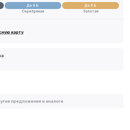
До 0 Б
До 0 Б
Серебряная
Золотая
сную карту
ка
угие предложения и аналоги