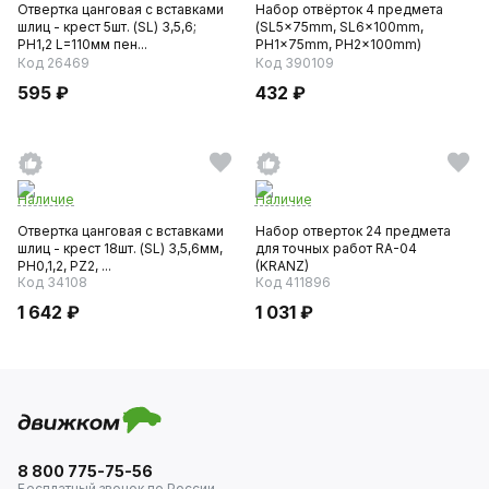
Отвертка цанговая с вставками
Набор отвёрток 4 предмета
шлиц - крест 5шт. (SL) 3,5,6;
(SL5x75mm, SL6x100mm,
PH1,2 L=110мм пен...
PH1x75mm, PH2x100mm)
блистер...
Код 26469
Код 390109
595 ₽
432 ₽
Наличие
Наличие
Отвертка цанговая с вставками
Набор отверток 24 предмета
шлиц - крест 18шт. (SL) 3,5,6мм,
для точных работ RA-04
РН0,1,2, PZ2, ...
(KRANZ)
Код 34108
Код 411896
1 642 ₽
1 031 ₽
8 800 775-75-56
Бесплатный звонок по России