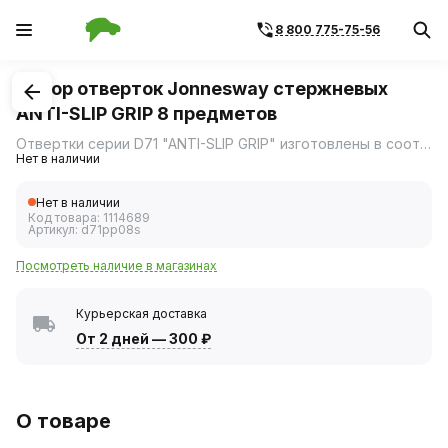
8 800 775-75-56
1
/
2
Набор отверток Jonnesway стержневых
ANTI-SLIP GRIP 8 предметов
Отвертки серии D71 "ANTI-SLIP GRIP" изготовлены в соответствии с требованиями стандарта DIN 5262, отвечают техническим условиям ГОСТ 17199-88.
Нет в наличии
Нет в наличии
Код товара:
1114689
Артикул:
d71pp08s
Посмотреть наличие в магазинах
Курьерская доставка
От 2 дней
—
300 ₽
О товаре