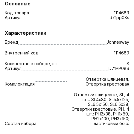
Основные
Код товара
1114689
Артикул
d71pp08s
Характеристики
Бренд
Jonnesway
Внутренний код
1114689
Количество в наборе, шт
8
Артикул
D71PP08S
Отвертка шлицевая,
Комплектация
Отвертка крестовая
Отвертки шлицевые, SL, 4
шт.: SL4х80, SL5.5х125,
SL6.5х150, SL6.5х38;
Отвертки крестовые, PH, 4
шт.: PH2х38, PH1х80,
PH2х100, PH3х150;
Состав набора
Пластиковый бокс