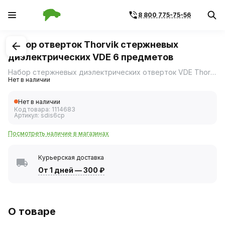
8 800 775-75-56
1
/
1
Набор отверток Thorvik стержневых
диэлектрических VDE 6 предметов
Набор стержневых диэлектрических отверток VDE Thorvik SDIS6CP состоит из 6-ти предметов.
Нет в наличии
Нет в наличии
Код товара:
1114683
Артикул:
sdis6cp
Посмотреть наличие в магазинах
Курьерская доставка
От 1 дней
—
300 ₽
О товаре