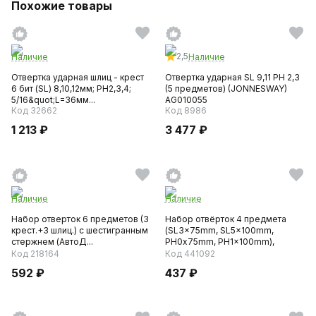
Похожие товары
2,5
Наличие
Наличие
Отвертка ударная шлиц - крест
Отвертка ударная SL 9,11 PH 2,3
6 бит (SL) 8,10,12мм; РH2,3,4;
(5 предметов) (JONNESWAY)
5/16&quot;L=36мм...
AG010055
Код 32662
Код 8986
1 213 ₽
3 477 ₽
Наличие
Наличие
Набор отверток 6 предметов (3
Набор отвёрток 4 предмета
крест.+3 шлиц.) с шестигранным
(SL3x75mm, SL5x100mm,
стержнем (АвтоД...
PH0x75mm, PH1x100mm),
блистер...
Код 218164
Код 441092
592 ₽
437 ₽