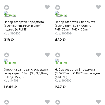
Наличие
Наличие
Набор отвёрток 2 предмета
Набор отвёрток 4 предмета
(SL6x150mm, PH2x150mm)
(SL5x75mm, SL6x100mm,
подвес (AIRLINE)
PH1x75mm, PH2x100mm)
блистер...
Код 390105
Код 390109
318 ₽
432 ₽
Наличие
Наличие
Отвертка цанговая с вставками
Набор отвёрток 2 предмета
шлиц - крест 18шт. (SL) 3,5,6мм,
(SL5x75mm, PH1x75mm) подвес
РН0,1,2, PZ2, ...
(AIRLINE)
Код 34108
Код 390102
1 642 ₽
247 ₽