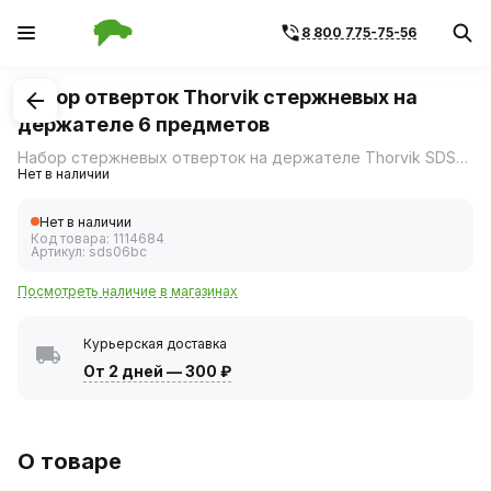
8 800 775-75-56
1
/
1
Набор отверток Thorvik стержневых на
держателе 6 предметов
Набор стержневых отверток на держателе Thorvik SDS06BC состоит из 6-ти предметов и включает в себя отвертки четырех размеров.
Нет в наличии
Нет в наличии
Код товара:
1114684
Артикул:
sds06bc
Посмотреть наличие в магазинах
Курьерская доставка
От 2 дней
—
300 ₽
О товаре