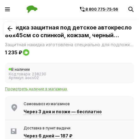
8 800 775-75-56
1
/
1
Накидка защитная под детское автокресло
86х45см со спинкой, кожзам, черный
(AIRLINE) AO-CS-02
Защитная накидка изготовлена специально для подложки под детское автокресло и имеет размерные характеристики 86х45 см.
1 235 ₽
В наличии
Код товара:
238230
Артикул:
aocs02
Посмотреть наличие в магазинах
Самовывоз из магазинов
Через 3 дня
и позже — бесплатно
Доставка в пункт выдачи
Через 6 дней
—
187 ₽