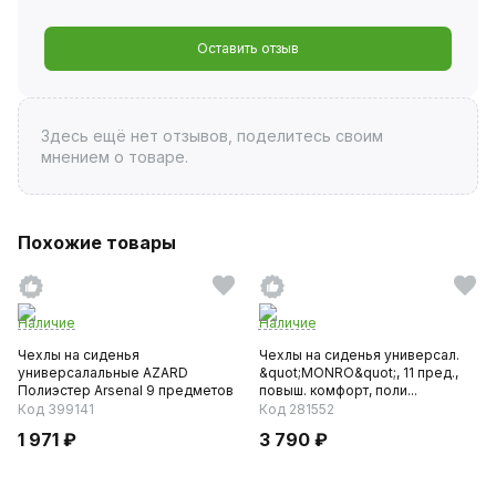
Оставить отзыв
Здесь ещё нет отзывов, поделитесь своим
мнением о товаре.
Похожие товары
Наличие
Наличие
Чехлы на сиденья
Чехлы на сиденья универсал.
универсалальные AZARD
&quot;MONRO&quot;, 11 пред.,
Полиэстер Arsenal 9 предметов
повыш. комфорт, поли...
серый
Код 399141
Код 281552
1 971 ₽
3 790 ₽