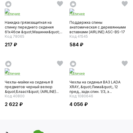
Наличие
Наличие
Накидка грязезащитная на
Поддержка спины
спинку переднего сидения
анатомическая с деревянными
61х46см &quot;Машинки&quot;...
вставками (AIRLINE) ASC-BS-17
Код 78065
Код 41545
217 ₽
584 ₽
Наличие
Наличие
Чехлы-майки на сиденья 8
Чехлы на сиденья ВАЗ LADA
предметов черный велюр
XRAY, &quot;Лима&quot;, 12
&quot;Блааст&quot; (AIRLINE)...
пред., задн.спин. 1/3, э...
Код 40800
Код 1080646
2 622 ₽
4 056 ₽