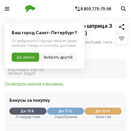
8 800 775-75-56
Похожие
1
/
1
Наконечник для плунжерного шприца 3
лепестка усиленный (AIRLINE)
Ваш город Санкт-Петербург?
От выбранного города зависят цены,
Наконечник шприца для применения с любыми типами нагнетателей смазки: плунжерных, рычажно-плунжерных и пневматических.
ещё
наличие товара и способы доставки
242 ₽
Да, верно
Выбрать другой
В наличии
Код товара:
238764
Артикул:
atgg25
Посмотреть наличие в магазинах
Бонусы за покупку
До 13 Б
До 17 Б
До 22 Б
Стандартная
Серебряная
Золотая