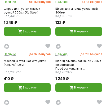
Наличие
до
113
бонусов
Наличие
до
12
бонусов
Шприц для густых смазок
Шланг для шприца усиленный
ручной 500мл (AV Steel)
300мм
Код 445519
Код 300213
1 249 ₽
132 ₽
В корзину
В корзину
Наличие
до
37
бонусов
Наличие
до
113
бонусов
Масленка стальная с трубкой
Шприц сливной заливной 200мл
(AIRLINE) 125мл
(пластмасса)
Профессиональны...
Код 238227
Код 282372
410 ₽
1 249 ₽
В корзину
В корзину