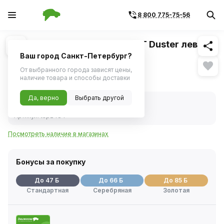
8 800 775-75-56
Похожие
1
/
2
Наконечник рулевой RENAULT Duster левый
(Pilenga)
Ваш город Санкт-Петербург?
От выбранного города зависят цены,
934 ₽
наличие товара и способы доставки
Да, верно
Выбрать другой
В наличии
Код товара:
241063
Артикул:
tsp2484
Посмотреть наличие в магазинах
Бонусы за покупку
До 47 Б
До 66 Б
До 85 Б
Стандартная
Серебряная
Золотая