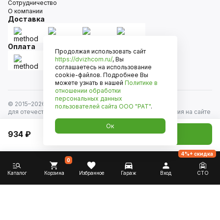
Сотрудничество
О компании
Доставка
Оплата
Продолжая использовать сайт
https://dvizhcom.ru/
, Вы
соглашаетесь на использование
cookie-файлов. Подробнее Вы
можете узнать в нашей
Политике в
отношении обработки
персональных данных
© 2015–
2026
Движком — сеть магазинов автозапчастей
пользователей сайта
ООО "РАТ"
.
для отечественных автомобилей и иномарок. Информация на сайте
носит исключительно информационный характер и не является
Ок
публичной офертой, определяемой положениями
934 ₽
Добавить в корзину
ст. 437 Гражданского кодекса РФ. Все права защищены.
4%+ скидка
0
Каталог
Корзина
Избранное
Гараж
Вход
СТО