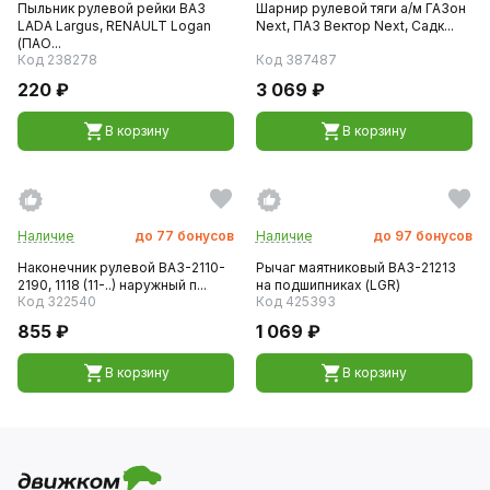
Пыльник рулевой рейки ВАЗ
Шарнир рулевой тяги а/м ГАЗон
LADA Largus, RENAULT Logan
Next, ПАЗ Вектор Next, Садк...
(ПАО...
Код 238278
Код 387487
220 ₽
3 069 ₽
В корзину
В корзину
Наличие
до
77
бонусов
Наличие
до
97
бонусов
Наконечник рулевой ВАЗ-2110-
Рычаг маятниковый ВАЗ-21213
2190, 1118 (11-..) наружный п...
на подшипниках (LGR)
Код 322540
Код 425393
855 ₽
1 069 ₽
В корзину
В корзину