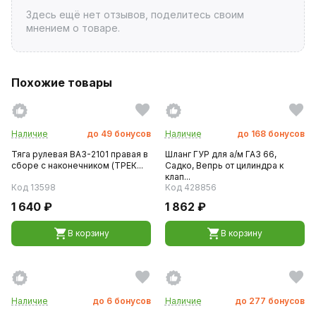
Здесь ещё нет отзывов, поделитесь своим
мнением о товаре.
Похожие товары
Наличие
до
49
бонусов
Наличие
до
168
бонусов
Тяга рулевая ВАЗ-2101 правая в
Шланг ГУР для а/м ГАЗ 66,
сборе с наконечником (ТРЕК...
Садко, Вепрь от цилиндра к
клап...
Код 13598
Код 428856
1 640 ₽
1 862 ₽
В корзину
В корзину
Наличие
до
6
бонусов
Наличие
до
277
бонусов