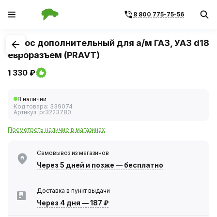
8 800 775-75-56
1
/
1
Насос дополнительный для а/м ГАЗ, УАЗ d18
евроразъем (PRAVT)
1 330 ₽
В наличии
Код товара:
339074
Артикул:
pr3223780
Посмотреть наличие в магазинах
Самовывоз из магазинов
Через 5 дней
и позже — бесплатно
Доставка в пункт выдачи
Через 4 дня
—
187 ₽