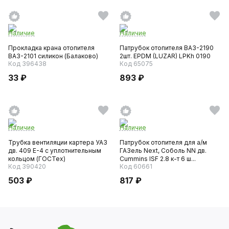
Наличие
Наличие
Прокладка крана отопителя
Патрубок отопителя ВАЗ-2190
ВАЗ-2101 силикон (Балаково)
2шт. EPDM (LUZAR) LPKh 0190
Код 396438
Код 65075
33 ₽
893 ₽
Наличие
Наличие
Трубка вентиляции картера УАЗ
Патрубок отопителя для а/м
дв. 409 Е-4 с уплотнительным
ГАЗель Next, Соболь NN дв.
кольцом (ГОСТех)
Cummins ISF 2.8 к-т 6 ш...
Код 390420
Код 60661
503 ₽
817 ₽