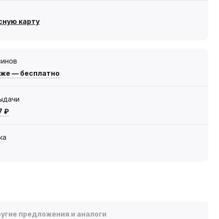
сную карту
зинов
зже — бесплатно
выдачи
7 ₽
ка
угие предложения и аналоги