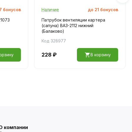
7
бонусов
Наличие
до
21
бонусов
21073
Патрубок вентиляции картера
(сапуна) ВАЗ-2112 нижний
(Балаково)
Код 328977
228 ₽
орзину
В корзину
О компании