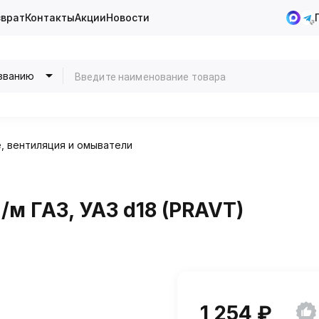
зврат
Контакты
Акции
Новости
званию
, вентиляция и омыватели
м ГАЗ, УАЗ d18 (PRAVT)
1 254 ₽