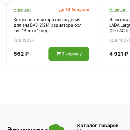
Наличие
до
16
бонусов
Наличие
Кожух вентилятора охлаждения
Электрод
для а/м ВАЗ-21214 радиатора охл.
LADA Larg
тип "Венто" под...
(12-) AC (L
Код 19084
Код 4007
562 ₽
4 921 ₽
В корзину
Каталог товаров