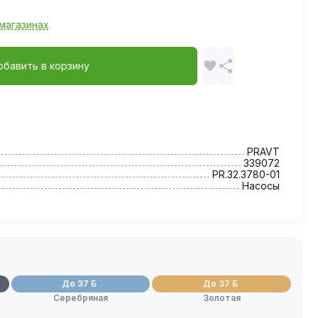
магазинах
обавить в корзину
PRAVT
339072
PR.32.3780-01
Насосы
До 37 Б
До 37 Б
Серебряная
Золотая