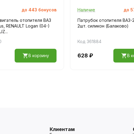
до
443
бонусов
Наличие
до
5
вигатель отопителя ВАЗ
Патрубок отопителя ВАЗ-
us, RENAULT Logan (04-)
2шт. силикон (Балаково)
UZ...
0
Код 361884
628 ₽
В корзину
В к
Клиентам