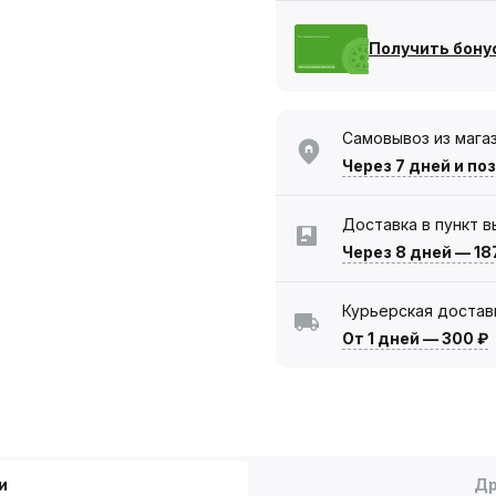
Получить бону
Самовывоз из мага
Через 7 дней
и по
Доставка в пункт 
Через 8 дней
—
18
Курьерская достав
От 1 дней
—
300 ₽
и
Др