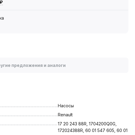
 ₽
ка
угие предложения и аналоги
Насосы
Renault
17 20 243 88R, 1704200Q0G, 
172024388R, 60 01 547 605, 60 01 