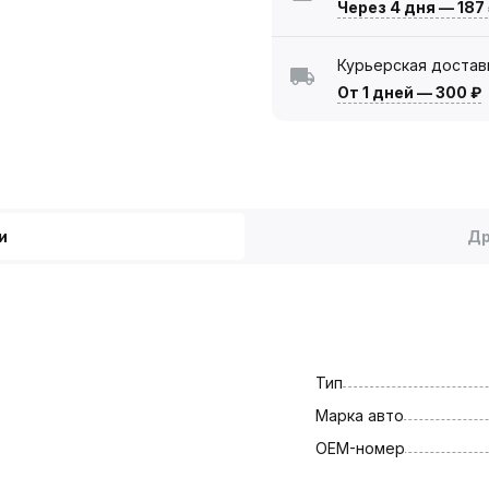
Через 4 дня
—
187
Курьерская достав
От 1 дней
—
300 ₽
и
Др
Тип
Марка авто
OEM-номер