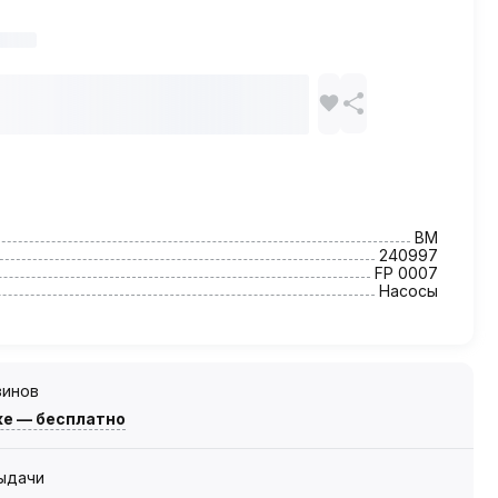
BM
240997
FP 0007
Насосы
зинов
же — бесплатно
выдачи