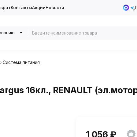
зврат
Контакты
Акции
Новости
званию
Система питания
rgus 16кл., RENAULT (эл.мотор
1 056 ₽