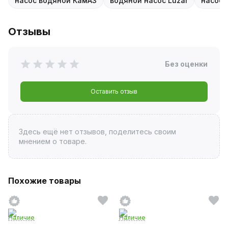
насос водяной КамАЗ
водяной насос Luzar
насос 
Отзывы
Без оценки
Оставить отзыв
Здесь ещё нет отзывов, поделитесь своим
мнением о товаре.
Похожие товары
Наличие
Наличие