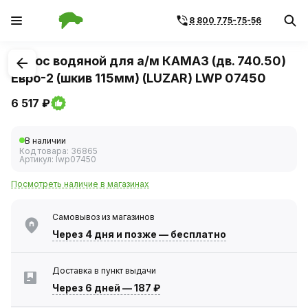
8 800 775-75-56
1
/
3
Насос водяной для а/м КАМАЗ (дв. 740.50)
Евро-2 (шкив 115мм) (LUZAR) LWP 07450
6 517 ₽
В наличии
Код товара:
36865
Артикул:
lwp07450
Посмотреть наличие в магазинах
Самовывоз из магазинов
Через 4 дня
и позже — бесплатно
Доставка в пункт выдачи
Через 6 дней
—
187 ₽