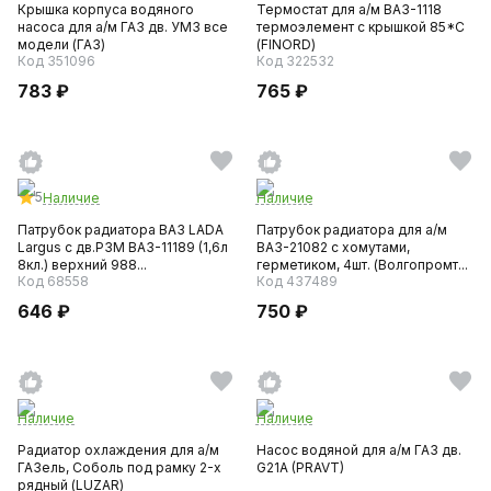
Крышка корпуса водяного
Термостат для а/м ВАЗ-1118
насоса для а/м ГАЗ дв. УМЗ все
термоэлемент с крышкой 85*С
модели (ГАЗ)
(FINORD)
Код 351096
Код 322532
783 ₽
765 ₽
5
Наличие
Наличие
Патрубок радиатора ВАЗ LADA
Патрубок радиатора для а/м
Largus c дв.Р3М ВАЗ-11189 (1,6л
ВАЗ-21082 с хомутами,
8кл.) верхний 988...
герметиком, 4шт. (Волгопромт...
Код 68558
Код 437489
646 ₽
750 ₽
Наличие
Наличие
Радиатор охлаждения для а/м
Насос водяной для а/м ГАЗ дв.
ГАЗель, Соболь под рамку 2-х
G21A (PRAVT)
рядный (LUZAR)