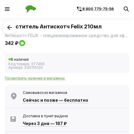
8 800 775-75-56
1
/
1
Очиститель Антискотч Felix 210мл
Антискотч FELIX - специализированное средство для эффективного удаления клеевых составов и следов наклеек с различных поверхностей.
342 ₽
В наличии
Код товара:
377456
Артикул:
430110120
Посмотреть наличие в магазинах
Самовывоз из магазинов
Сейчас
и позже — бесплатно
Доставка в пункт выдачи
Через 3 дня
—
187 ₽