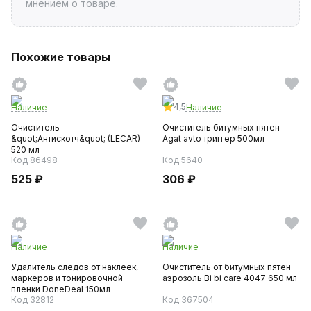
мнением о товаре.
Похожие товары
4,5
Наличие
Наличие
Очиститель
Очиститель битумных пятен
&quot;Антискотч&quot; (LECAR)
Agat avto триггер 500мл
520 мл
Код 86498
Код 5640
525 ₽
306 ₽
Наличие
Наличие
Удалитель следов от наклеек,
Очиститель от битумных пятен
маркеров и тонировочной
аэрозоль Bi bi care 4047 650 мл
пленки DoneDeal 150мл
Код 32812
Код 367504