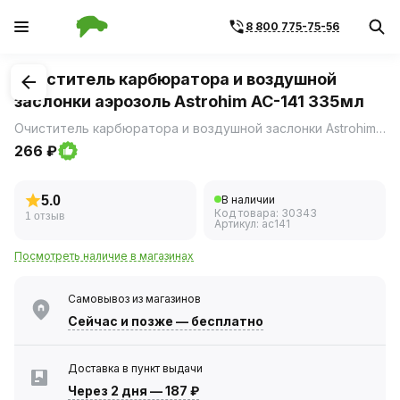
8 800 775-75-56
1
/
1
Очиститель карбюратора и воздушной
заслонки аэрозоль Astrohim AC-141 335мл
Очиститель карбюратора и воздушной заслонки Astrohim эффективно и без демонтажа позволяет очистить карбюратор от всех видов углеводородных отложений (нагар, смолы, масляную пленку и т.
266 ₽
5.0
В наличии
Код товара:
30343
1 отзыв
Артикул:
ac141
Посмотреть наличие в магазинах
Самовывоз из магазинов
Сейчас
и позже — бесплатно
Доставка в пункт выдачи
Через 2 дня
—
187 ₽