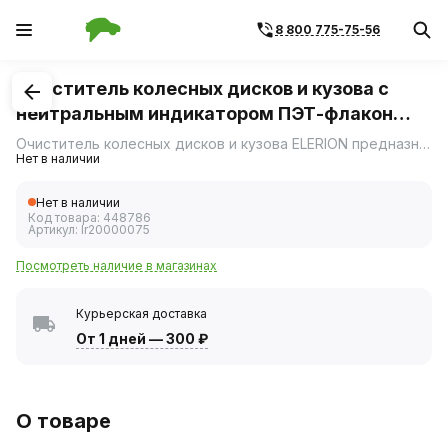
8 800 775-75-56
1
/
1
Очиститель колесных дисков и кузова с
нейтральным индикатором ПЭТ-флакон
ELERION 750мл
Очиститель колесных дисков и кузова ELERION предназначен для безопасной очистки колесных дисков, кузова, хромированных и пластиковых деталей экстерьера автомобиля от пыли, металлических вкраплений, следов коррозии и оксидных пленок черных металлов.
Нет в наличии
Нет в наличии
Код товара:
448786
Артикул:
lr20000075
Посмотреть наличие в магазинах
Курьерская доставка
От 1 дней
—
300 ₽
О товаре