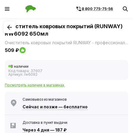
8 800 775-75-56
1
/
1
Очиститель ковровых покрытий (RUNWAY)
RW6092 650мл
Очиститель ковровых покрытий RUNWAY - профессиональное средство с уникальной щеткой-крышкой, которое позволяет пользоваться очистителем, не снимая крышку с баллона.
509 ₽
В наличии
Код товара:
37607
Артикул:
rw6092
Посмотреть наличие в магазинах
Самовывоз из магазинов
Сейчас
и позже — бесплатно
Доставка в пункт выдачи
Через 4 дня
—
187 ₽