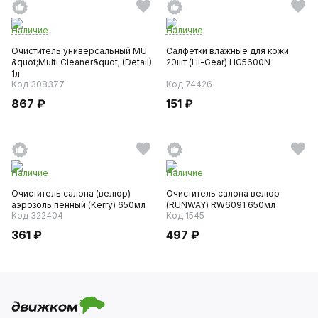
Наличие
Наличие
Очиститель универсальный MU
Салфетки влажные для кожи
&quot;Multi Cleaner&quot; (Detail)
20шт (Hi-Gear) HG5600N
1л
Код 308377
Код 74426
867 ₽
151 ₽
Наличие
Наличие
Очиститель салона (велюр)
Очиститель салона велюр
аэрозоль пенный (Kerry) 650мл
(RUNWAY) RW6091 650мл
Код 322404
Код 1545
361 ₽
497 ₽