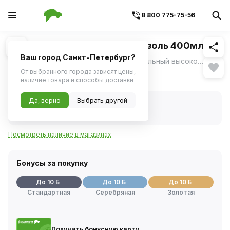
8 800 775-75-56
Похожие
1
/
1
Очиститель кузова Felix аэрозоль 400мл
Ваш город Санкт-Петербург?
Очиститель кузова FELIX профессиональный высокоэффективный состав, который быстро и эффективно устраняет трудные загрязнения как битум, смола деревьев, следы насекомых и птиц.
ещё
От выбранного города зависят цены,
343 ₽
наличие товара и способы доставки
Да, верно
Выбрать другой
В наличии
Код товара:
377472
Артикул:
430000270
Посмотреть наличие в магазинах
Бонусы за покупку
До 10 Б
До 10 Б
До 10 Б
Стандартная
Серебряная
Золотая
Получить бонусную карту