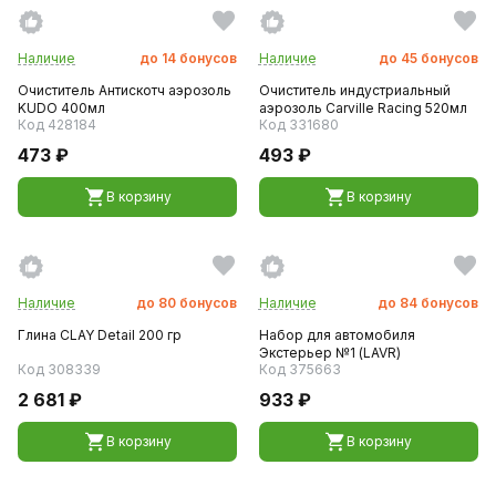
Наличие
до
14
бонусов
Наличие
до
45
бонусов
Очиститель Антискотч аэрозоль
Очиститель индустриальный
KUDO 400мл
аэрозоль Carville Racing 520мл
Код 428184
Код 331680
473 ₽
493 ₽
В корзину
В корзину
Наличие
до
80
бонусов
Наличие
до
84
бонусов
Глина CLAY Detail 200 гр
Набор для автомобиля
Экстерьер №1 (LAVR)
Код 308339
Код 375663
2 681 ₽
933 ₽
В корзину
В корзину