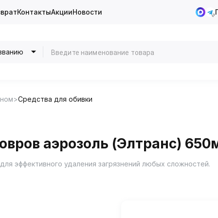
зврат
Контакты
Акции
Новости
званию
оном
Средства для обивки
ковров аэрозоль (Элтранс) 650
н для эффективного удаления загрязнений любых сложностей.