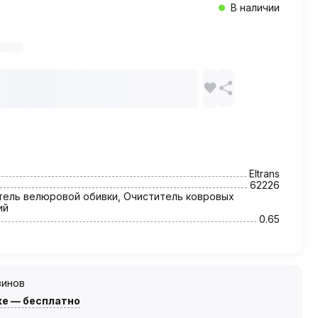
В наличии
Eltrans
62226
тель велюровой обивки, Очиститель ковровых
ий
0.65
зинов
же — бесплатно