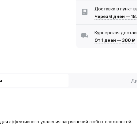
Доставка в пункт 
Через 6 дней
—
18
Курьерская достав
От 1 дней
—
300 ₽
и
Др
н для эффективного удаления загрязнений любых сложностей.