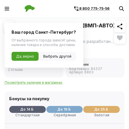
8 800 775-75-56
Похожие
1
/
1
Очиститель рук Чистик-ЭКО (ВМП-АВТО)
450мл
Ваш город Санкт-Петербург?
От выбранного города зависят цены,
Очищающая паста для рук ЧИСТИК Эко разработана с применением природного скраба — древесных опилок.
ещё
наличие товара и способы доставки
271 ₽
Да, верно
Выбрать другой
5.0
В наличии
Код товара:
84337
2 отзыва
Артикул:
6803
Посмотреть наличие в магазинах
Бонусы за покупку
До 14 Б
До 19 Б
До 25 Б
Стандартная
Серебряная
Золотая