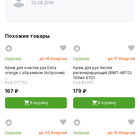
29.08.2019
Похожие товары
Наличие
до
16
бонусов
Наличие
до
17
бонусов
Крем для очистки рук Extra
Крем для рук Чистик
orange с абразивом (Астрохим)
регенерирующий (ВМП-АВТО)
...
100мл 6701
Код 317762
Код 85350
167 ₽
179 ₽
В корзину
В корзину
Наличие
до
20
бонусов
Наличие
до
19
бонусов