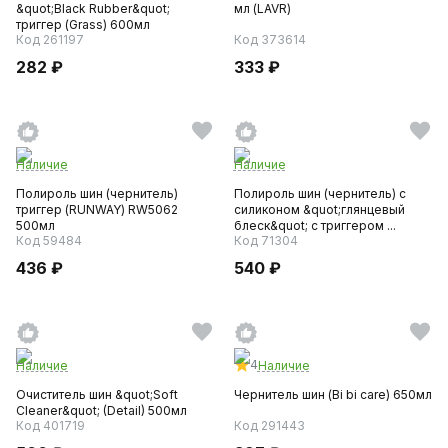
&quot;Black Rubber&quot;
мл (LAVR)
триггер (Grass) 600мл
Код 261197
Код 373614
282 ₽
333 ₽
Наличие
Наличие
Полироль шин (чернитель)
Полироль шин (чернитель) с
триггер (RUNWAY) RW5062
силиконом &quot;глянцевый
500мл
блеск&quot; с триггером ...
Код 59484
Код 71304
436 ₽
540 ₽
4
Наличие
Наличие
Очиститель шин &quot;Soft
Чернитель шин (Bi bi care) 650мл
Cleaner&quot; (Detail) 500мл
Код 401719
Код 291443