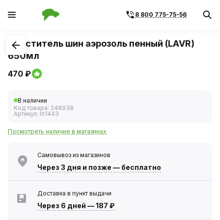
8 800 775-75-56
1
/
1
Очиститель шин аэрозоль пенный (LAVR)
650мл
470 ₽
В наличии
Код товара:
248938
Артикул:
ln1443
Посмотреть наличие в магазинах
Самовывоз из магазинов
Через 3 дня
и позже — бесплатно
Доставка в пункт выдачи
Через 6 дней
—
187 ₽