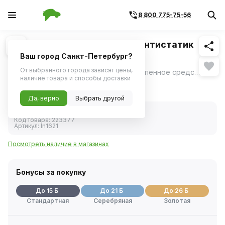
8 800 775-75-56
Похожие
1
/
2
Очиститель стекол пенный антистатик
LAVR 400мл
Ваш город Санкт-Петербург?
От выбранного города зависят цены,
Очиститель стекол антистатик LAVR - пенное средство для очистки стекол, зеркал и фар автомобиля от любых загрязнений.
ещё
наличие товара и способы доставки
287 ₽
Да, верно
Выбрать другой
В наличии
Код товара:
223377
Артикул:
ln1621
Посмотреть наличие в магазинах
Бонусы за покупку
До 15 Б
До 21 Б
До 26 Б
Стандартная
Серебряная
Золотая