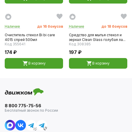
Наличие
до
16
бонусов
Наличие
до
18
бонусов
Очиститель стекол Bi bi care
Средство для мытья стекол и
4015 спрей 500мл
зеркал Clean Glass голубая ла...
Код 355641
Код 308385
174 ₽
197 ₽
В корзину
В корзину
8 800 775-75-56
Бесплатный звонок по России