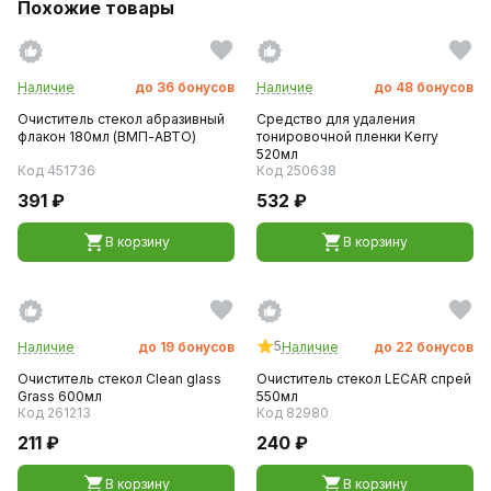
Похожие товары
Наличие
до
36
бонусов
Наличие
до
48
бонусов
Очиститель стекол абразивный
Средство для удаления
флакон 180мл (ВМП-АВТО)
тонировочной пленки Kerry
520мл
Код 451736
Код 250638
391 ₽
532 ₽
В корзину
В корзину
5
Наличие
до
19
бонусов
Наличие
до
22
бонусов
Очиститель стекол Clean glass
Очиститель стекол LECAR спрей
Grass 600мл
550мл
Код 261213
Код 82980
211 ₽
240 ₽
В корзину
В корзину