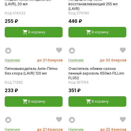
(LAVR), 20 мл
восстанавливающий 255 мл
(LAVR)
Код 414332
Код 374190
255 ₽
446 ₽
В корзину
В корзину
Наличие
до
21
бонусов
Наличие
до
32
бонусов
Пятновыводитель Анти-Пятно
Очиститель обивки салона
без хлора (LAVR) 120 мл
пенный аэрозоль 650мл FILLinn
FL052
Код 71282
Код 161764
233 ₽
351 ₽
В корзину
В корзину
Наличие
до
21
бонусов
Наличие
до
25
бонусов