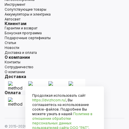
Инструмент
Сопутствующие товары
Аккумуляторы и электрика
Автосвет
Клиентам
Гарантии и возврат
Бонусная программа
Подарочные сертификаты
Статьи
Новости
Доставка и оплата
О компании
Контакты
Сотрудничество
О компании
Доставка
Оплата
Продолжая использовать сайт
https://dvizhcom.ru/
, Вы
соглашаетесь на использование
cookie-файлов. Подробнее Вы
можете узнать в нашей
Политике в
отношении обработки
персональных данных
© 2015–
2026
Движком — сеть магазинов автозапчастей
пользователей сайта
ООО "РАТ"
.