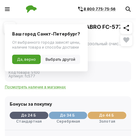
8 800 775-75-56
Похожие
1
/
1
Очиститель универсальный ABRO FC-577-R
623г
Ваш город Санкт-Петербург?
От выбранного города зависят цены,
Очиститель универсальный Abro - аэрозольный очиститель, который применяется для очистки моющих или окрашенных поверхностей.
ещё
наличие товара и способы доставки
480 ₽
Да, верно
Выбрать другой
В наличии
Код товара:
5100
Артикул:
fc577
Посмотреть наличие в магазинах
Бонусы за покупку
До 24 Б
До 34 Б
До 44 Б
Стандартная
Серебряная
Золотая