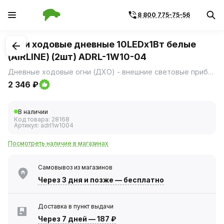
8 800 775-75-56
1
/
1
Огни ходовые дневные 10LEDх1Вт белые
(AIRLINE) (2шт) ADRL-1W10-04
Дневные ходовые огни (ДХО) - внешние световые приборы, предназначенные для улучшения видимости движущегося транспортного средства спереди в светлое время суток.
2 346 ₽
В наличии
Код товара:
28168
Артикул:
adrl1w1004
Посмотреть наличие в магазинах
Самовывоз из магазинов
Через 3 дня
и позже — бесплатно
Доставка в пункт выдачи
Через 7 дней
—
187 ₽