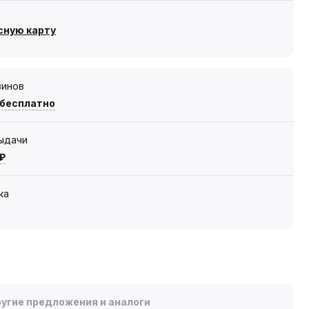
сную карту
зинов
 бесплатно
выдачи
 ₽
ка
угие предложения и аналоги