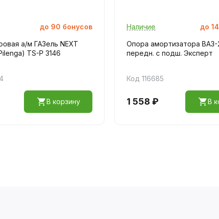
до
90
бонусов
Наличие
до
14
ровая а/м ГАЗель NEXT
Опора амортизатора ВАЗ-
Pilenga) TS-P 3146
передн. с подш. Эксперт
4
Код 116685
1 558 ₽
В корзину
В к