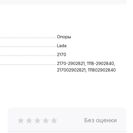
Опоры
Lada
2170
2170-2902821, 1118-2902840, 
217002902821, 111802902840
Без оценки