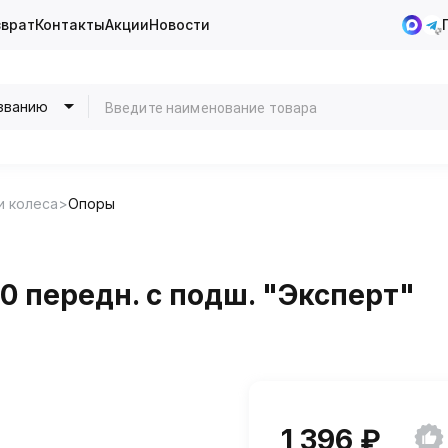
зврат
Контакты
Акции
Новости
званию
и колеса
Опоры
0 передн. с подш. "Эксперт"
1 396 ₽