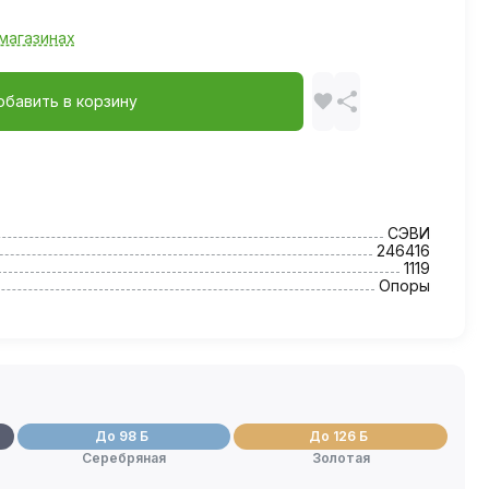
магазинах
обавить в корзину
СЭВИ
246416
1119
Опоры
До 98 Б
До 126 Б
Серебряная
Золотая