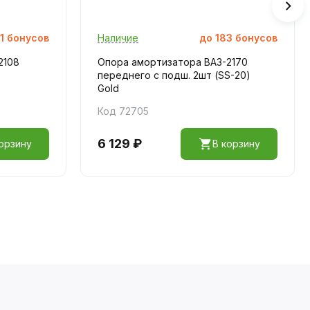
1
бонусов
Наличие
до
183
бонусов
2108
Опора амортизатора ВАЗ-2170
переднего с подш. 2шт (SS-20)
Gold
Код 72705
6 129 ₽
орзину
В корзину