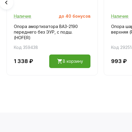
Наличие
до
40
бонусов
Наличие
Опора амортизатора ВАЗ-2190
Опора ша
переднего без ЭУР, с подш.
верхняя (
(HOFER)
Код 359438
Код 29251
1 338 ₽
993 ₽
В корзину