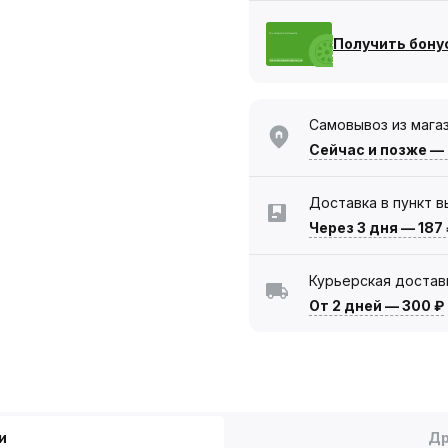
Получить бону
Самовывоз из мага
Сейчас
и позже —
Доставка в пункт 
Через 3 дня
—
187
Курьерская достав
От 2 дней
—
300 ₽
и
Др