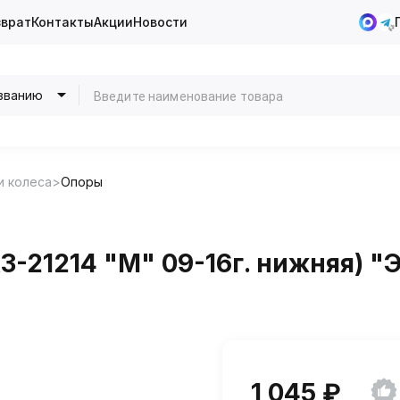
зврат
Контакты
Акции
Новости
званию
и колеса
Опоры
З-21214 "М" 09-16г. нижняя) 
1 045 ₽