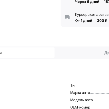
Через 6 дней
—
18
Курьерская достав
От 1 дней
—
300 ₽
и
Др
Тип
Марка авто
Модель авто
OEM-номер