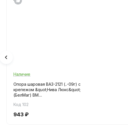
Наличие
Опора шаровая ВАЗ-2121 (..-09г) с
крепежом &quot;Нива Люкс&quot;
(БелМаг) BM....
Код 102
943 ₽