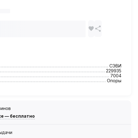
СЭВИ
229935
7004
Опоры
зинов
же — бесплатно
выдачи