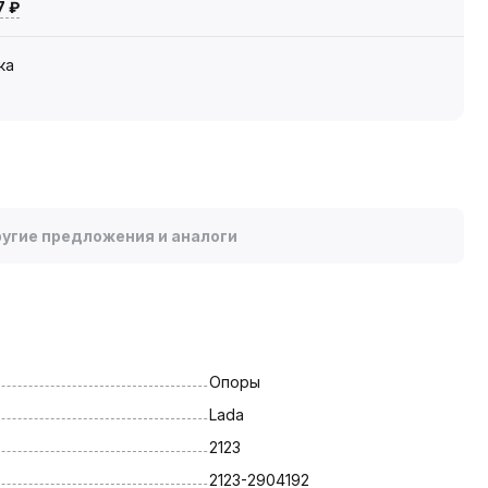
7 ₽
ка
угие предложения и аналоги
Опоры
Lada
2123
2123-2904192